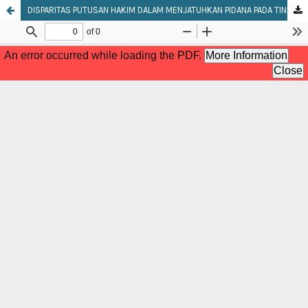
DISPARITAS PUTUSAN HAKIM DALAM MENJATUHKAN PIDANA PADA TINDAK PIDANA NARKOTIKA