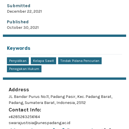
Submitted
December 22, 2021
Published
October 30, 2021
Keywords
Penyidikan
Kelapa Sawit
Tindak Pidana Pencurian
Penegakan Hukum
Address
JL. Bandar Purus No.11, Padang Pasir, Kec. Padang Barat,
Padang, Sumatera Barat, Indonesia, 25112
Contact Info:
+6285263256164
swarajustisia@unespadang.ac.id