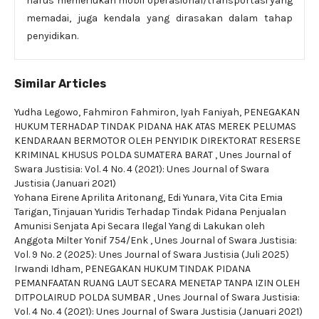
harus memerlukan mobil operasional/transportasi yang
memadai, juga kendala yang dirasakan dalam tahap
penyidikan.
Similar Articles
Yudha Legowo, Fahmiron Fahmiron, Iyah Faniyah,
PENEGAKAN
HUKUM TERHADAP TINDAK PIDANA HAK ATAS MEREK PELUMAS
KENDARAAN BERMOTOR OLEH PENYIDIK DIREKTORAT RESERSE
KRIMINAL KHUSUS POLDA SUMATERA BARAT
,
Unes Journal of
Swara Justisia: Vol. 4 No. 4 (2021): Unes Journal of Swara
Justisia (Januari 2021)
Yohana Eirene Aprilita Aritonang, Edi Yunara, Vita Cita Emia
Tarigan,
Tinjauan Yuridis Terhadap Tindak Pidana Penjualan
Amunisi Senjata Api Secara Ilegal Yang di Lakukan oleh
Anggota Milter Yonif 754/Enk
,
Unes Journal of Swara Justisia:
Vol. 9 No. 2 (2025): Unes Journal of Swara Justisia (Juli 2025)
Irwandi Idham,
PENEGAKAN HUKUM TINDAK PIDANA
PEMANFAATAN RUANG LAUT SECARA MENETAP TANPA IZIN OLEH
DITPOLAIRUD POLDA SUMBAR
,
Unes Journal of Swara Justisia:
Vol. 4 No. 4 (2021): Unes Journal of Swara Justisia (Januari 2021)