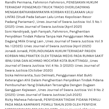
Randhi Permana, Fahmiron Fahmiron,
PENEGAKAN HUKUM
TERHADAP PENGEMUDI TRUCK TRADO OVERLOADYANG
MENGAKIBATKANBANYAKNYA KORBAN KECELAKAAN LALU
LINTAS (Studi Pada Satuan Lalu Lintas Kepolisian Resor
Padang Pariaman)
,
Unes Journal of Swara Justisia: Vol. 5 No. 1
(2021): Unes Journal of Swara Justisia (April 2021)
Soni Handriyadi, Iyah Faniyah, Fahmiron,
Penghentian
Penyidikan Tindak Pidana Tanpa Hak Penggunaan Merek
Dagang Milik Orang Lain
,
Unes Journal of Swara Justisia: Vol. 9
No. 1 (2025): Unes Journal of Swara Justisia (April 2025)
Jonaidi Jonaidi,
PERLINDUNGAN HUKUM TERHADAP PASIEN
KORBAN MALPRAKTEK OLEH TENAGA MEDIS PADA RUMAH SAKIT
IBNU SINA DAN ACHMAD MOCHTAR KOTA BUKITTINGGI
,
Unes
Journal of Swara Justisia: Vol. 4 No. 3 (2020): Unes Journal of
Swara Justisia (October 2020)
Siska Helmiranita, Susi Delmiati,
Penggunaan Alat Bukti
Keterangan Ahli Dalam Penghentian Penyidikan Tindak Pidana
Pembunuhan Yang Dilakukan Tersangka Dengan Dugaan
Gangguan Kejiwaan
,
Unes Journal of Swara Justisia: Vol. 9 No. 2
(2025): Unes Journal of Swara Justisia (Juli 2025)
Rizky Mahesa Febriandi,
PENYIDIKAN TINDAK PIDANA PEMILU
PADA MASA KAMPANYE PEMILU TAHUN 2019 OLEH PENYIDIK