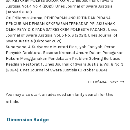
SATRESKRIM POLRES SOLOK KOTA
,
Unes Journal of Swara
Justisia: Vol. 4 No. 4 (2021): Unes Journal of Swara Justisia
(Januari 2021)
Ori Friliansa Utama,
PENERAPAN UNSUR TINDAK PIDANA
PENCURIAN DENGAN KEKERASAN TERHADAP PELAKU ANAK
OLEH PENYIDIK PADA SATRESKRIM POLRESTA PADANG
,
Unes
Journal of Swara Justisia: Vol. 5 No. 3 (2021): Unes Journal of
Swara Justisia (Oktober 2021)
Suharyono, A. Suriyaman Mustari Pide, Iyah Faniyah,
Peran
Penyidik Direktorat Reserse Kriminal Umum Dalam Penegakan
Hukum Menggunakan Pendekatan Problem Solving Berbasis
Keadilan Restoratif
,
Unes Journal of Swara Justisia: Vol. 8 No. 3
(2024): Unes Journal of Swara Justisia (Oktober 2024)
1-10 of 494
Next
You may also
start an advanced similarity search
for this
article.
Dimension Badge