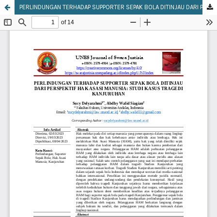
PERLINDUNGAN TERHADAP SUPPORTER SEPAK BOLA DITINJAU DARI PERSPEKTIF HAK ASASI MANUSIA: STUDI KASUS TRAGEDI KANJURUHAN