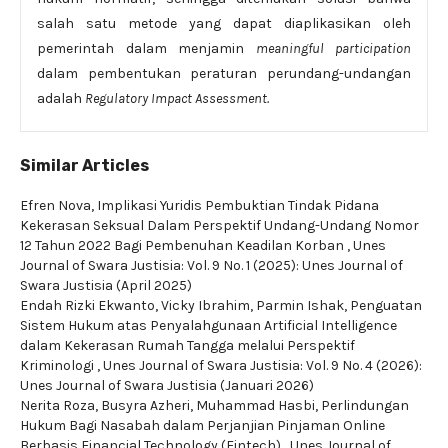
salah satu metode yang dapat diaplikasikan oleh
pemerintah dalam menjamin
meaningful participation
dalam pembentukan peraturan perundang-undangan
adalah
Regulatory Impact Assessment.
Similar Articles
Efren Nova,
Implikasi Yuridis Pembuktian Tindak Pidana
Kekerasan Seksual Dalam Perspektif Undang-Undang Nomor
12 Tahun 2022 Bagi Pembenuhan Keadilan Korban
,
Unes
Journal of Swara Justisia: Vol. 9 No. 1 (2025): Unes Journal of
Swara Justisia (April 2025)
Endah Rizki Ekwanto, Vicky Ibrahim, Parmin Ishak,
Penguatan
Sistem Hukum atas Penyalahgunaan Artificial Intelligence
dalam Kekerasan Rumah Tangga melalui Perspektif
Kriminologi
,
Unes Journal of Swara Justisia: Vol. 9 No. 4 (2026):
Unes Journal of Swara Justisia (Januari 2026)
Nerita Roza, Busyra Azheri, Muhammad Hasbi,
Perlindungan
Hukum Bagi Nasabah dalam Perjanjian Pinjaman Online
Berbasis Financial Technology (Fintech)
,
Unes Journal of