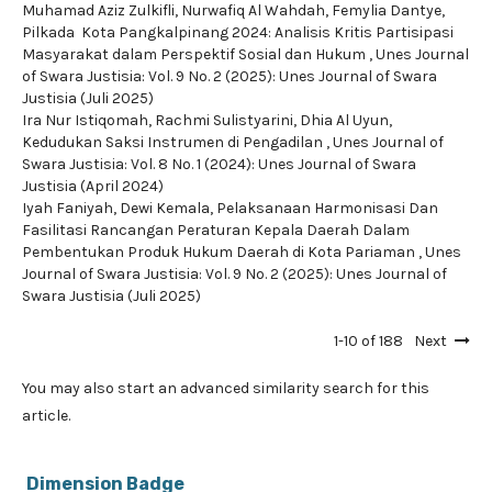
Muhamad Aziz Zulkifli, Nurwafiq Al Wahdah, Femylia Dantye,
Pilkada Kota Pangkalpinang 2024: Analisis Kritis Partisipasi
Masyarakat dalam Perspektif Sosial dan Hukum
,
Unes Journal
of Swara Justisia: Vol. 9 No. 2 (2025): Unes Journal of Swara
Justisia (Juli 2025)
Ira Nur Istiqomah, Rachmi Sulistyarini, Dhia Al Uyun,
Kedudukan Saksi Instrumen di Pengadilan
,
Unes Journal of
Swara Justisia: Vol. 8 No. 1 (2024): Unes Journal of Swara
Justisia (April 2024)
Iyah Faniyah, Dewi Kemala,
Pelaksanaan Harmonisasi Dan
Fasilitasi Rancangan Peraturan Kepala Daerah Dalam
Pembentukan Produk Hukum Daerah di Kota Pariaman
,
Unes
Journal of Swara Justisia: Vol. 9 No. 2 (2025): Unes Journal of
Swara Justisia (Juli 2025)
1-10 of 188
Next
You may also
start an advanced similarity search
for this
article.
Dimension Badge