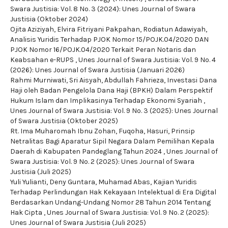
Swara Justisia: Vol. 8 No. 3 (2024): Unes Journal of Swara
Justisia (Oktober 2024)
Ojita Aziziyah, Elvira Fitriyani Pakpahan, Rodiatun Adawiyah,
Analisis Yuridis Terhadap PJOK Nomor 15/POJK.04/2020 DAN
PJOK Nomor 16/POJK.04/2020 Terkait Peran Notaris dan
Keabsahan e-RUPS
,
Unes Journal of Swara Justisia: Vol. 9 No. 4
(2026): Unes Journal of Swara Justisia (Januari 2026)
Rahmi Murniwati, Sri Aisyah, Abdullah Fahrieza,
Investasi Dana
Haji oleh Badan Pengelola Dana Haji (BPKH) Dalam Perspektif
Hukum Islam dan Implikasinya Terhadap Ekonomi Syariah
,
Unes Journal of Swara Justisia: Vol. 9 No. 3 (2025): Unes Journal
of Swara Justisia (Oktober 2025)
Rt. Ima Muharomah Ibnu Zohan, Fuqoha, Hasuri,
Prinsip
Netralitas Bagi Aparatur Sipil Negara Dalam Pemilihan Kepala
Daerah di Kabupaten Pandeglang Tahun 2024
,
Unes Journal of
Swara Justisia: Vol. 9 No. 2 (2025): Unes Journal of Swara
Justisia (Juli 2025)
Yuli Yulianti, Deny Guntara, Muhamad Abas,
Kajian Yuridis
Terhadap Perlindungan Hak Kekayaan Intelektual di Era Digital
Berdasarkan Undang-Undang Nomor 28 Tahun 2014 Tentang
Hak Cipta
,
Unes Journal of Swara Justisia: Vol. 9 No. 2 (2025):
Unes Journal of Swara Justisia (Juli 2025)