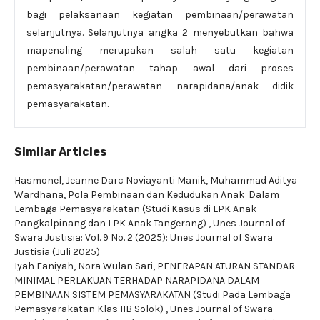
bagi pelaksanaan kegiatan pembinaan/perawatan
selanjutnya. Selanjutnya angka 2 menyebutkan bahwa
mapenaling merupakan salah satu kegiatan
pembinaan/perawatan tahap awal dari proses
pemasyarakatan/perawatan narapidana/anak didik
pemasyarakatan.
Similar Articles
Hasmonel, Jeanne Darc Noviayanti Manik, Muhammad Aditya
Wardhana,
Pola Pembinaan dan Kedudukan Anak Dalam
Lembaga Pemasyarakatan (Studi Kasus di LPK Anak
Pangkalpinang dan LPK Anak Tangerang)
,
Unes Journal of
Swara Justisia: Vol. 9 No. 2 (2025): Unes Journal of Swara
Justisia (Juli 2025)
Iyah Faniyah, Nora Wulan Sari,
PENERAPAN ATURAN STANDAR
MINIMAL PERLAKUAN TERHADAP NARAPIDANA DALAM
PEMBINAAN SISTEM PEMASYARAKATAN (Studi Pada Lembaga
Pemasyarakatan Klas IIB Solok)
,
Unes Journal of Swara