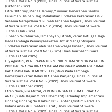
Justisia: Vol. 6 No. 3 (2022): Unes Journal of Swara Justisia
(Oktober 2022)
Fitra Oktoriny, Marisa Jemmy, Yunimar,
Penerapan Sanksi
Hukuman Disiplin Bagi Melakukan Tindakan Kekerasan Fisik
Sesama Narapidana di Rumah Tahanan Negara
,
Unes Journal
of Swara Justisia: Vol. 8 No. 2 (2024): Unes Journal of Swara
Justisia (Juli 2024)
Junaedhi Wiraharma, Ismansyah, Fitriati,
Peran Petugas Jaga
Pada Lembaga Pemasyarakatan Untuk Mengantisipasi
Tindakan Kekerasan oleh Sesama Warga Binaan
,
Unes Journal
of Swara Justisia: Vol. 9 No. 1 (2025): Unes Journal of Swara
Justisia (April 2025)
Lily Agustini,
PENERAPAN PERMENKUMHAM NOMOR 24 TAHUN
2021 BAGI WARGA BINAAN DALAM PROGRAM ASIMILASI RUMAH
PADA MASA PANDEMI COVID 19 (Studi Pada Lembaga
Pemasyarakatan Kelas III Alahan Panjang)
,
Unes Journal of
Swara Justisia: Vol. 6 No. 3 (2022): Unes Journal of Swara
Justisia (Oktober 2022)
Efren Nova, Riki Afrizal,
PERLINDUNGAN HUKUM TERHADAP
ANAK (Suatu Kajian Yuridis Normatif) Terhadap Implementasi
Undang-Undang No 11 Tahun 2012 Tentang Sistim Peradilan
Pidana Anak di Sumatera Barat
,
Unes Journal of Swara
Justisia: Vol. 6 No. 4 (2023): Unes Journal of Swara Justisia