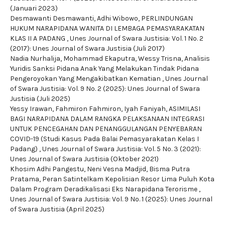
(Januari 2023)
Desmawanti Desmawanti, Adhi Wibowo,
PERLINDUNGAN
HUKUM NARAPIDANA WANITA DI LEMBAGA PEMASYARAKATAN
KLAS II A PADANG
,
Unes Journal of Swara Justisia: Vol. 1 No. 2
(2017): Unes Journal of Swara Justisia (Juli 2017)
Nadia Nurhalija, Mohammad Ekaputra, Wessy Trisna,
Analisis
Yuridis Sanksi Pidana Anak Yang Melakukan Tindak Pidana
Pengeroyokan Yang Mengakibatkan Kematian
,
Unes Journal
of Swara Justisia: Vol. 9 No. 2 (2025): Unes Journal of Swara
Justisia (Juli 2025)
Yessy Irawan, Fahmiron Fahmiron, Iyah Faniyah,
ASIMILASI
BAGI NARAPIDANA DALAM RANGKA PELAKSANAAN INTEGRASI
UNTUK PENCEGAHAN DAN PENANGGULANGAN PENYEBARAN
COVID-19 (Studi Kasus Pada Balai Pemasyarakatan Kelas I
Padang)
,
Unes Journal of Swara Justisia: Vol. 5 No. 3 (2021):
Unes Journal of Swara Justisia (Oktober 2021)
Khosim Adhi Pangestu, Neni Vesna Madjid, Bisma Putra
Pratama,
Peran Satintelkam Kepolisian Resor Lima Puluh Kota
Dalam Program Deradikalisasi Eks Narapidana Terorisme
,
Unes Journal of Swara Justisia: Vol. 9 No. 1 (2025): Unes Journal
of Swara Justisia (April 2025)