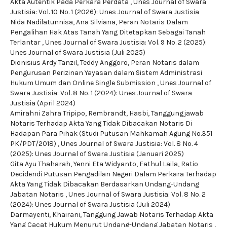
Akta Autentik Pada Perkara Perdata
,
Unes Journal of Swara
Justisia: Vol. 10 No. 1 (2026): Unes Journal of Swara Justisia
Nida Nadilatunnisa, Ana Silviana,
Peran Notaris Dalam
Pengalihan Hak Atas Tanah Yang Ditetapkan Sebagai Tanah
Terlantar
,
Unes Journal of Swara Justisia: Vol. 9 No. 2 (2025):
Unes Journal of Swara Justisia (Juli 2025)
Dionisius Ardy Tanzil, Teddy Anggoro,
Peran Notaris dalam
Pengurusan Perizinan Yayasan dalam Sistem Administrasi
Hukum Umum dan Online Single Submission
,
Unes Journal of
Swara Justisia: Vol. 8 No. 1 (2024): Unes Journal of Swara
Justisia (April 2024)
Amirahni Zahra Tripipo, Rembrandt, Hasbi,
Tanggungjawab
Notaris Terhadap Akta Yang Tidak Dibacakan Notaris Di
Hadapan Para Pihak (Studi Putusan Mahkamah Agung No.351
PK/PDT/2018)
,
Unes Journal of Swara Justisia: Vol. 8 No. 4
(2025): Unes Journal of Swara Justisia (Januari 2025)
Gita Ayu Thaharah, Yenni Eta Widyanto, Fathul Laila,
Ratio
Decidendi Putusan Pengadilan Negeri Dalam Perkara Terhadap
Akta Yang Tidak Dibacakan Berdasarkan Undang-Undang
Jabatan Notaris
,
Unes Journal of Swara Justisia: Vol. 8 No. 2
(2024): Unes Journal of Swara Justisia (Juli 2024)
Darmayenti, Khairani,
Tanggung Jawab Notaris Terhadap Akta
Yang Cacat Hukum Menurut Undang-Undang Jabatan Notaris
,