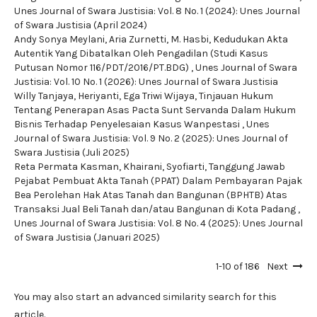
Unes Journal of Swara Justisia: Vol. 8 No. 1 (2024): Unes Journal
of Swara Justisia (April 2024)
Andy Sonya Meylani, Aria Zurnetti, M. Hasbi,
Kedudukan Akta
Autentik Yang Dibatalkan Oleh Pengadilan (Studi Kasus
Putusan Nomor 116/PDT/2016/PT.BDG)
,
Unes Journal of Swara
Justisia: Vol. 10 No. 1 (2026): Unes Journal of Swara Justisia
Willy Tanjaya, Heriyanti, Ega Triwi Wijaya,
Tinjauan Hukum
Tentang Penerapan Asas Pacta Sunt Servanda Dalam Hukum
Bisnis Terhadap Penyelesaian Kasus Wanpestasi
,
Unes
Journal of Swara Justisia: Vol. 9 No. 2 (2025): Unes Journal of
Swara Justisia (Juli 2025)
Reta Permata Kasman, Khairani, Syofiarti,
Tanggung Jawab
Pejabat Pembuat Akta Tanah (PPAT) Dalam Pembayaran Pajak
Bea Perolehan Hak Atas Tanah dan Bangunan (BPHTB) Atas
Transaksi Jual Beli Tanah dan/atau Bangunan di Kota Padang
,
Unes Journal of Swara Justisia: Vol. 8 No. 4 (2025): Unes Journal
of Swara Justisia (Januari 2025)
1-10 of 186
Next
You may also
start an advanced similarity search
for this
article.