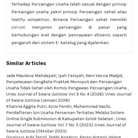
Terhadap Persaingan Usaha telah sesuai dengan prinsip
Persaingan usaha yakni prinsip
Persaingan sehat atau
healthy competition,
dimana Persaingan sehat memiliki
ciri-ciri menjamin persaingan di pasar yang
berhubungan erat dengan pencapaian efisiensi seperti
pengaruh dari sistem E- katalog yang dijalankan.
Similar Articles
Jade Maulana Mahdapati, Iyah Faniyah, Neni Vesna Madjid,
Penyelesaian Sengketa Praktek Monopoli dan Persaingan
Usaha Tidak Sehat oleh Komisi Pengawas Persaingan Usaha
,
Unes Journal of Swara Justisia: Vol. 9 No. 4 (2026): Unes Journal
of Swara Justisia (Januari 2026)
Kharina Aggita Putri, Azmi Fendri, Muhammad Hasbi,
Pendaftaran Izin Usaha Perseroan Terbatas Melalui Sistem
Online Single Submission di Kabupaten Solok-Selatan
,
Unes
Journal of Swara Justisia: Vol. 7 No. 3 (2023): Unes Journal of
Swara Justisia (Oktober 2023)
Dionisius Ardy Tanzil, Teddy Anggoro,
Peran Notaris dalam