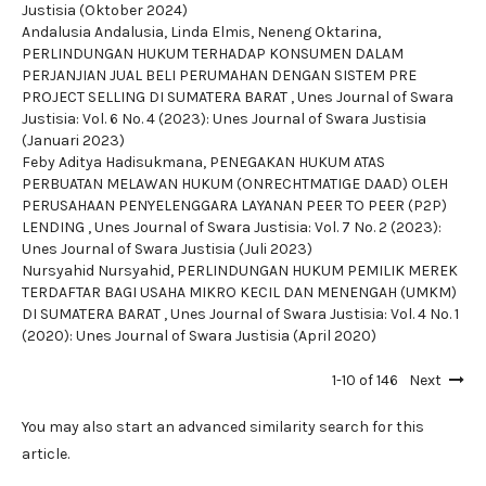
Justisia (Oktober 2024)
Andalusia Andalusia, Linda Elmis, Neneng Oktarina,
PERLINDUNGAN HUKUM TERHADAP KONSUMEN DALAM
PERJANJIAN JUAL BELI PERUMAHAN DENGAN SISTEM PRE
PROJECT SELLING DI SUMATERA BARAT
,
Unes Journal of Swara
Justisia: Vol. 6 No. 4 (2023): Unes Journal of Swara Justisia
(Januari 2023)
Feby Aditya Hadisukmana,
PENEGAKAN HUKUM ATAS
PERBUATAN MELAWAN HUKUM (ONRECHTMATIGE DAAD) OLEH
PERUSAHAAN PENYELENGGARA LAYANAN PEER TO PEER (P2P)
LENDING
,
Unes Journal of Swara Justisia: Vol. 7 No. 2 (2023):
Unes Journal of Swara Justisia (Juli 2023)
Nursyahid Nursyahid,
PERLINDUNGAN HUKUM PEMILIK MEREK
TERDAFTAR BAGI USAHA MIKRO KECIL DAN MENENGAH (UMKM)
DI SUMATERA BARAT
,
Unes Journal of Swara Justisia: Vol. 4 No. 1
(2020): Unes Journal of Swara Justisia (April 2020)
1-10 of 146
Next
You may also
start an advanced similarity search
for this
article.