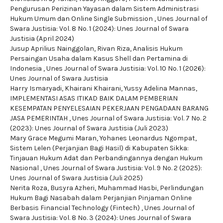
Pengurusan Perizinan Yayasan dalam Sistem Administrasi
Hukum Umum dan Online Single Submission
,
Unes Journal of
Swara Justisia: Vol. 8 No. 1 (2024): Unes Journal of Swara
Justisia (April 2024)
Jusup Aprilius Nainggolan, Rivan Riza,
Analisis Hukum
Persaingan Usaha dalam Kasus Shell dan Pertamina di
Indonesia
,
Unes Journal of Swara Justisia: Vol. 10 No. 1 (2026):
Unes Journal of Swara Justisia
Harry Ismaryadi, Khairani Khairani, Yussy Adelina Mannas,
IMPLEMENTASI ASAS ITIKAD BAIK DALAM PEMBERIAN
KESEMPATAN PENYELESAIAN PEKERJAAN PENGADAAN BARANG
JASA PEMERINTAH
,
Unes Journal of Swara Justisia: Vol. 7 No. 2
(2023): Unes Journal of Swara Justisia (Juli 2023)
Mary Grace Megumi Maran, Yohanes Leonardus Ngompat,
Sistem Lelen (Perjanjian Bagi Hasil) di Kabupaten Sikka:
Tinjauan Hukum Adat dan Perbandingannya dengan Hukum
Nasional
,
Unes Journal of Swara Justisia: Vol. 9 No. 2 (2025):
Unes Journal of Swara Justisia (Juli 2025)
Nerita Roza, Busyra Azheri, Muhammad Hasbi,
Perlindungan
Hukum Bagi Nasabah dalam Perjanjian Pinjaman Online
Berbasis Financial Technology (Fintech)
,
Unes Journal of
Swara Justisia: Vol. 8 No. 3 (2024): Unes Journal of Swara