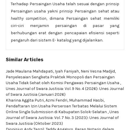
Terhadap Persaingan Usaha telah sesuai dengan prinsip
Persaingan usaha yakni prinsip
Persaingan sehat atau
healthy competition,
dimana Persaingan sehat memiliki
ciri-ciri menjamin persaingan di pasar yang
berhubungan erat dengan pencapaian efisiensi seperti
pengaruh dari sistem E- katalog yang dijalankan.
Similar Articles
Jade Maulana Mahdapati, Iyah Faniyah, Neni Vesna Madjid,
Penyelesaian Sengketa Praktek Monopoli dan Persaingan
Usaha Tidak Sehat oleh Komisi Pengawas Persaingan Usaha
,
Unes Journal of Swara Justisia: Vol. 9 No. 4 (2026): Unes Journal
of Swara Justisia (Januari 2026)
Kharina Aggita Putri, Azmi Fendri, Muhammad Hasbi,
Pendaftaran Izin Usaha Perseroan Terbatas Melalui Sistem
Online Single Submission di Kabupaten Solok-Selatan
,
Unes
Journal of Swara Justisia: Vol. 7 No. 3 (2023): Unes Journal of
Swara Justisia (Oktober 2023)
Dionisius Ardy Tanzil, Teddy Anggoro,
Peran Notaris dalam