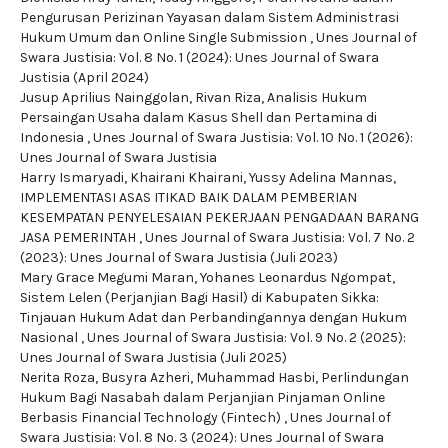
Pengurusan Perizinan Yayasan dalam Sistem Administrasi
Hukum Umum dan Online Single Submission
,
Unes Journal of
Swara Justisia: Vol. 8 No. 1 (2024): Unes Journal of Swara
Justisia (April 2024)
Jusup Aprilius Nainggolan, Rivan Riza,
Analisis Hukum
Persaingan Usaha dalam Kasus Shell dan Pertamina di
Indonesia
,
Unes Journal of Swara Justisia: Vol. 10 No. 1 (2026):
Unes Journal of Swara Justisia
Harry Ismaryadi, Khairani Khairani, Yussy Adelina Mannas,
IMPLEMENTASI ASAS ITIKAD BAIK DALAM PEMBERIAN
KESEMPATAN PENYELESAIAN PEKERJAAN PENGADAAN BARANG
JASA PEMERINTAH
,
Unes Journal of Swara Justisia: Vol. 7 No. 2
(2023): Unes Journal of Swara Justisia (Juli 2023)
Mary Grace Megumi Maran, Yohanes Leonardus Ngompat,
Sistem Lelen (Perjanjian Bagi Hasil) di Kabupaten Sikka:
Tinjauan Hukum Adat dan Perbandingannya dengan Hukum
Nasional
,
Unes Journal of Swara Justisia: Vol. 9 No. 2 (2025):
Unes Journal of Swara Justisia (Juli 2025)
Nerita Roza, Busyra Azheri, Muhammad Hasbi,
Perlindungan
Hukum Bagi Nasabah dalam Perjanjian Pinjaman Online
Berbasis Financial Technology (Fintech)
,
Unes Journal of
Swara Justisia: Vol. 8 No. 3 (2024): Unes Journal of Swara