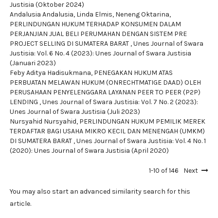
Justisia (Oktober 2024)
Andalusia Andalusia, Linda Elmis, Neneng Oktarina,
PERLINDUNGAN HUKUM TERHADAP KONSUMEN DALAM
PERJANJIAN JUAL BELI PERUMAHAN DENGAN SISTEM PRE
PROJECT SELLING DI SUMATERA BARAT
,
Unes Journal of Swara
Justisia: Vol. 6 No. 4 (2023): Unes Journal of Swara Justisia
(Januari 2023)
Feby Aditya Hadisukmana,
PENEGAKAN HUKUM ATAS
PERBUATAN MELAWAN HUKUM (ONRECHTMATIGE DAAD) OLEH
PERUSAHAAN PENYELENGGARA LAYANAN PEER TO PEER (P2P)
LENDING
,
Unes Journal of Swara Justisia: Vol. 7 No. 2 (2023):
Unes Journal of Swara Justisia (Juli 2023)
Nursyahid Nursyahid,
PERLINDUNGAN HUKUM PEMILIK MEREK
TERDAFTAR BAGI USAHA MIKRO KECIL DAN MENENGAH (UMKM)
DI SUMATERA BARAT
,
Unes Journal of Swara Justisia: Vol. 4 No. 1
(2020): Unes Journal of Swara Justisia (April 2020)
1-10 of 146
Next
You may also
start an advanced similarity search
for this
article.