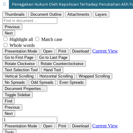
Penegakan Hukum Oleh Kepolisian Terhadap Perubahan Alih F