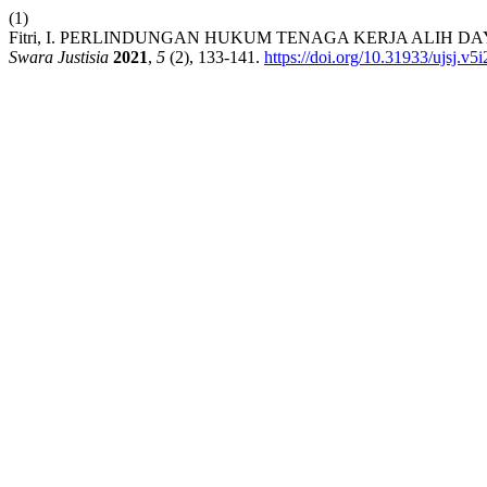
(1)
Fitri, I. PERLINDUNGAN HUKUM TENAGA KERJA ALIH DA
Swara Justisia
2021
,
5
(2), 133-141.
https://doi.org/10.31933/ujsj.v5