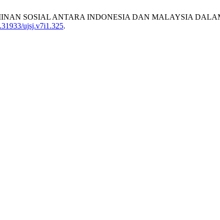
EM JAMINAN SOSIAL ANTARA INDONESIA DAN MALAYSIA D
0.31933/ujsj.v7i1.325
.