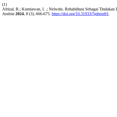
(1)
Afrizal, R.; Kurniawan, I. .; Nelwitis. Rehabilitasi Sebagai Tin
Justisia
2024
,
8
(3), 666-675.
https://doi.org/10.31933/5jqbem91
.