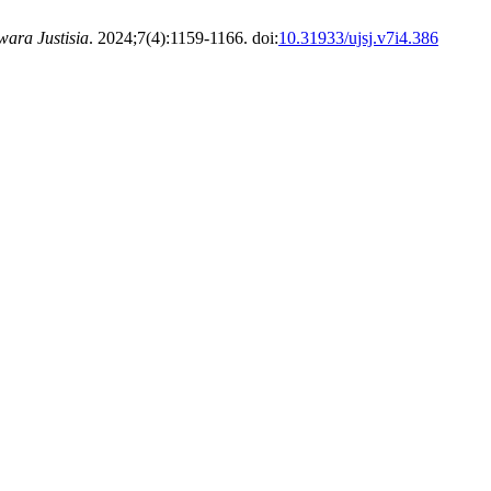
wara Justisia
. 2024;7(4):1159-1166. doi:
10.31933/ujsj.v7i4.386