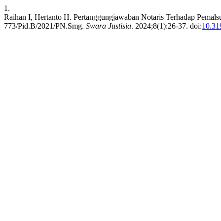
1.
Raihan I, Hertanto H. Pertanggungjawaban Notaris Terhadap Pemals
773/Pid.B/2021/PN.Smg.
Swara Justisia
. 2024;8(1):26-37. doi:
10.31