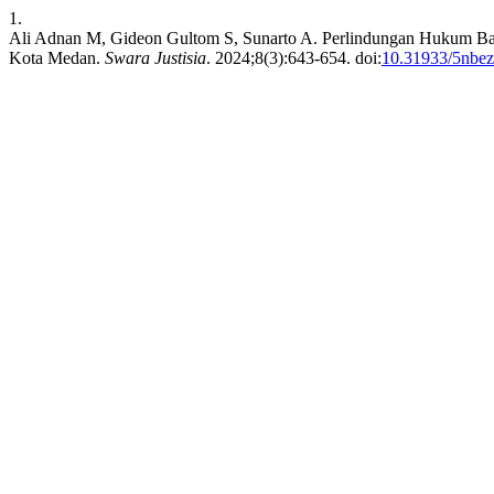
1.
Ali Adnan M, Gideon Gultom S, Sunarto A. Perlindungan Hukum Bag
Kota Medan.
Swara Justisia
. 2024;8(3):643-654. doi:
10.31933/5nbe