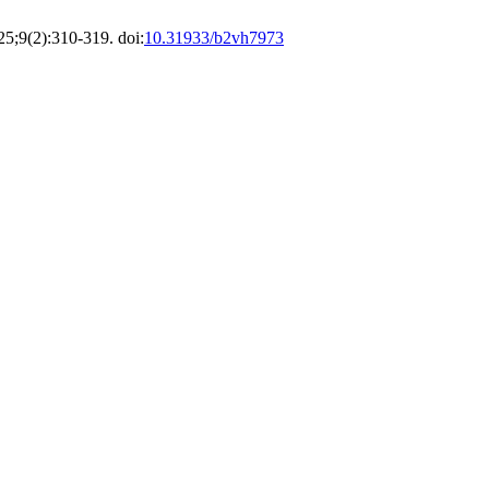
25;9(2):310-319. doi:
10.31933/b2vh7973