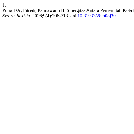
1.
Putra DA, Fitriati, Patmawanti B. Sinergitas Antara Pemerintah K
Swara Justisia
. 2026;9(4):706-713. doi:
10.31933/28m08j30