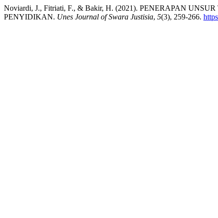
Noviardi, J., Fitriati, F., & Bakir, H. (2021). PEN
PENYIDIKAN.
Unes Journal of Swara Justisia
,
5
(3), 259-266.
http