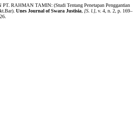
HMAN TAMIN: (Studi Tentang Penetapan Penggantian
kt.Bar).
Unes Journal of Swara Justisia
,
[S. l.]
, v. 4, n. 2, p. 169–
26.