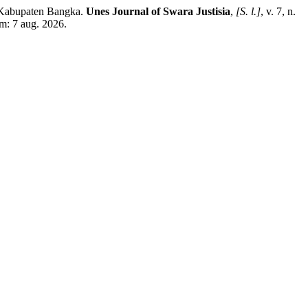
Kabupaten Bangka.
Unes Journal of Swara Justisia
,
[S. l.]
, v. 7, n.
m: 7 aug. 2026.