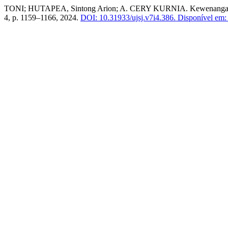
TONI; HUTAPEA, Sintong Arion; A. CERY KURNIA. Kewenangan Ke
4, p. 1159–1166, 2024.
DOI: 10.31933/ujsj.v7i4.386.
Disponível em: h