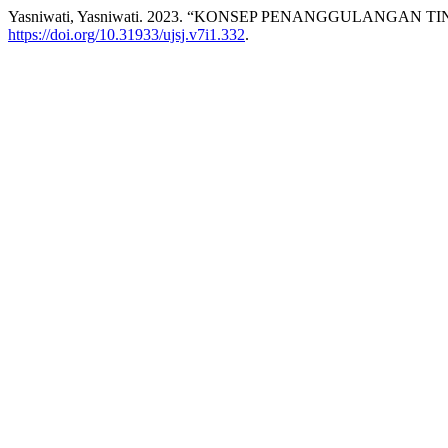
Yasniwati, Yasniwati. 2023. “KONSEP PENANGGULANG
https://doi.org/10.31933/ujsj.v7i1.332
.