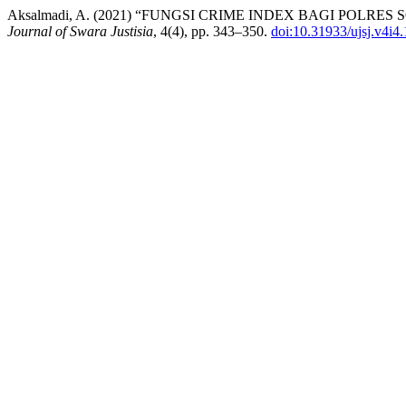
Aksalmadi, A. (2021) “FUNGSI CRIME INDEX BAGI PO
Journal of Swara Justisia
, 4(4), pp. 343–350.
doi:10.31933/ujsj.v4i4