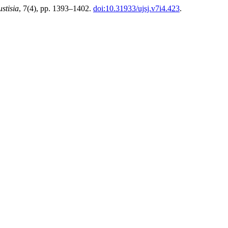
stisia
, 7(4), pp. 1393–1402.
doi:10.31933/ujsj.v7i4.423
.