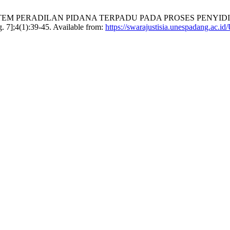
M PERADILAN PIDANA TERPADU PADA PROSES PENYIDIKAN 
g. 7];4(1):39-45. Available from:
https://swarajustisia.unespadang.ac.id