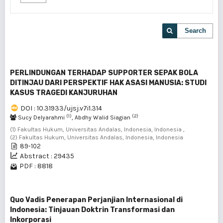
Search
PERLINDUNGAN TERHADAP SUPPORTER SEPAK BOLA
DITINJAU DARI PERSPEKTIF HAK ASASI MANUSIA: STUDI
KASUS TRAGEDI KANJURUHAN
DOI : 10.31933/ujsj.v7i1.314
(1)
(2)
Sucy Delyarahmi
, Abdhy Walid Siagian
(1) Fakultas Hukum, Universitas Andalas, Indonesia, Indonesia ,
(2) Fakultas Hukum, Universitas Andalas, Indonesia, Indonesia
89-102
Abstract : 29435
PDF : 8818
Quo Vadis Penerapan Perjanjian Internasional di
Indonesia: Tinjauan Doktrin Transformasi dan
Inkorporasi