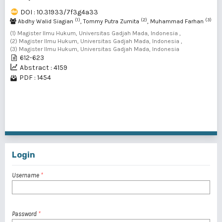
DOI : 10.31933/7f3g4a33
(1)
(2)
(3)
Abdhy Walid Siagian
, Tommy Putra Zumita
, Muhammad Farhan
(1) Magister Ilmu Hukum, Universitas Gadjah Mada, Indonesia ,
(2) Magister Ilmu Hukum, Universitas Gadjah Mada, Indonesia ,
(3) Magister Ilmu Hukum, Universitas Gadjah Mada, Indonesia
612-623
Abstract : 4159
PDF : 1454
1 - 2 of 2 items
Login
Username
*
Password
*