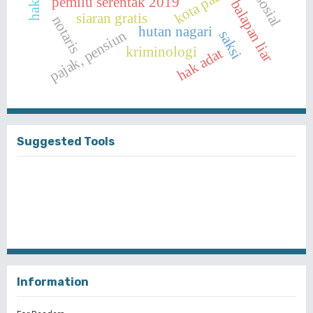
kota padang
pemilu serentak 2019
balapan liar
siaran gratis
notaris
hutan nagari
pajak, pensiun
saksi
kriminologi
hak adat
Suggested Tools
Information