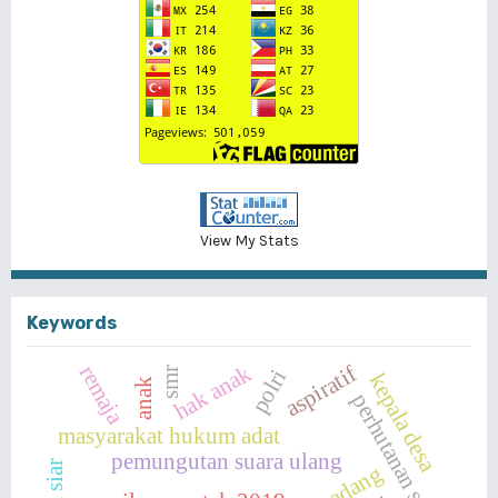
View My Stats
Keywords
hak anak
remaja
aspiratif
smr
polri
kepala desa
anak
perhutanan sosial
masyarakat hukum adat
pemungutan suara ulang
hak siar