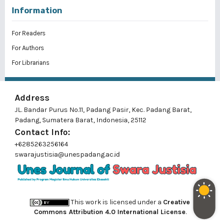
Information
For Readers
For Authors
For Librarians
Address
JL. Bandar Purus No.11, Padang Pasir, Kec. Padang Barat,
Padang, Sumatera Barat, Indonesia, 25112
Contact Info:
+6285263256164
swarajustisia@unespadang.ac.id
This work is licensed under a
Creative
Commons Attribution 4.0 International License
.