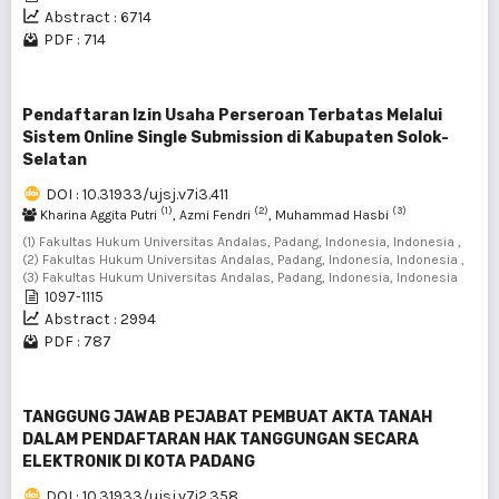
Abstract : 6714
PDF : 714
Pendaftaran Izin Usaha Perseroan Terbatas Melalui
Sistem Online Single Submission di Kabupaten Solok-
Selatan
DOI : 10.31933/ujsj.v7i3.411
(1)
(2)
(3)
Kharina Aggita Putri
, Azmi Fendri
, Muhammad Hasbi
(1) Fakultas Hukum Universitas Andalas, Padang, Indonesia, Indonesia ,
(2) Fakultas Hukum Universitas Andalas, Padang, Indonesia, Indonesia ,
(3) Fakultas Hukum Universitas Andalas, Padang, Indonesia, Indonesia
1097-1115
Abstract : 2994
PDF : 787
TANGGUNG JAWAB PEJABAT PEMBUAT AKTA TANAH
DALAM PENDAFTARAN HAK TANGGUNGAN SECARA
ELEKTRONIK DI KOTA PADANG
DOI : 10.31933/ujsj.v7i2.358