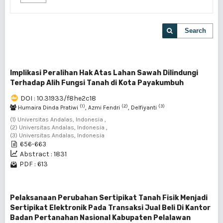
Search
Implikasi Peralihan Hak Atas Lahan Sawah Dilindungi
Terhadap Alih Fungsi Tanah di Kota Payakumbuh
DOI : 10.31933/f8he2c18
(1)
(2)
(3)
Humaira Dinda Pratiwi
, Azmi Fendri
, Delfiyanti
(1) Universitas Andalas, Indonesia ,
(2) Universitas Andalas, Indonesia ,
(3) Universitas Andalas, Indonesia
656-663
Abstract : 1831
PDF : 613
Pelaksanaan Perubahan Sertipikat Tanah Fisik Menjadi
Sertipikat Elektronik Pada Transaksi Jual Beli Di Kantor
Badan Pertanahan Nasional Kabupaten Pelalawan