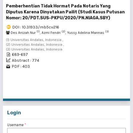
Pemberhentian Tidak Hormat Pada Notaris Yang
Diputus Karena Dinyatakan Pailit (Studi Kasus Putusan
Nomor: 20/PDT.SUS-PKPU/2020/PN.NIAGA.SBY)
DOI : 10.31933/mb5cv216
(1)
(2)
(3)
Des Anizah Nur
, Azmi Fendri
, Yussy Adelina Mannas
(1) Universitas Andalas, Indonesia ,
(2) Universitas Andalas, Indonesia ,
(3) Universitas Andalas, Indonesia
689-697
Abstract : 774
PDF : 403
1 - 7 of 7 items
Login
Username
*