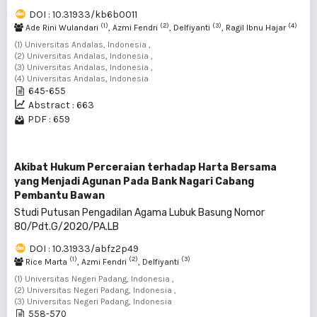
DOI : 10.31933/kb6b0011
(1)
(2)
(3)
(4)
Ade Rini Wulandari
, Azmi Fendri
, Delfiyanti
, Ragil Ibnu Hajar
(1) Universitas Andalas, Indonesia ,
(2) Universitas Andalas, Indonesia ,
(3) Universitas Andalas, Indonesia ,
(4) Universitas Andalas, Indonesia
645-655
Abstract : 663
PDF : 659
Akibat Hukum Perceraian terhadap Harta Bersama
yang Menjadi Agunan Pada Bank Nagari Cabang
Pembantu Bawan
Studi Putusan Pengadilan Agama Lubuk Basung Nomor
80/Pdt.G/2020/PA.LB
DOI : 10.31933/abfz2p49
(1)
(2)
(3)
Rice Marta
, Azmi Fendri
, Delfiyanti
(1) Universitas Negeri Padang, Indonesia ,
(2) Universitas Negeri Padang, Indonesia ,
(3) Universitas Negeri Padang, Indonesia
558-570