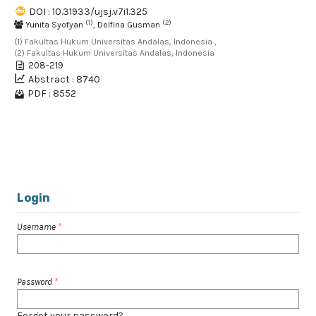
DOI : 10.31933/ujsj.v7i1.325
(1)
(2)
Yunita Syofyan
, Delfina Gusman
(1) Fakultas Hukum Universitas Andalas, Indonesia ,
(2) Fakultas Hukum Universitas Andalas, Indonesia
208-219
Abstract : 8740
PDF : 8552
1 - 6 of 6 items
Login
Username
*
Password
*
Forgot your password?