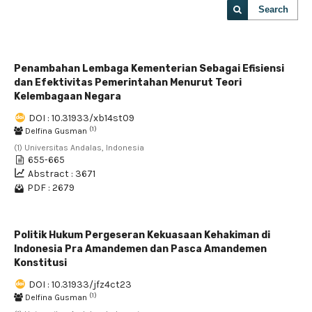
Search
Penambahan Lembaga Kementerian Sebagai Efisiensi
dan Efektivitas Pemerintahan Menurut Teori
Kelembagaan Negara
DOI : 10.31933/xb14st09
(1)
Delfina Gusman
(1) Universitas Andalas, Indonesia
655-665
Abstract : 3671
PDF : 2679
Politik Hukum Pergeseran Kekuasaan Kehakiman di
Indonesia Pra Amandemen dan Pasca Amandemen
Konstitusi
DOI : 10.31933/jfz4ct23
(1)
Delfina Gusman