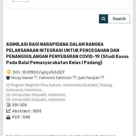
Search
ASIMILASI BAGI NARAPIDANA DALAM RANGKA
PELAKSANAAN INTEGRASI UNTUK PENCEGAHAN DAN
PENANGGULANGAN PENYEBARAN COVID-19 (Studi Kasus
Pada Balai Pemasyarakatan Kelas I Padang)
DOI : 10.31933/ujsj.v5i3.227
(1)
(2)
(3)
Yessy Irawan
, Fahmiron Fahmiron
, Iyah Faniyah
(1) Program Magister Ilmu Hukum, Universitas Ekasakti, Padang,
Indonesia, Indonesia ,
(2) Universitas Ekasakti, Indonesia ,
(3) Universitas Ekasakti, Indonesia
291-300
Abstract : 1905
PDF : 549