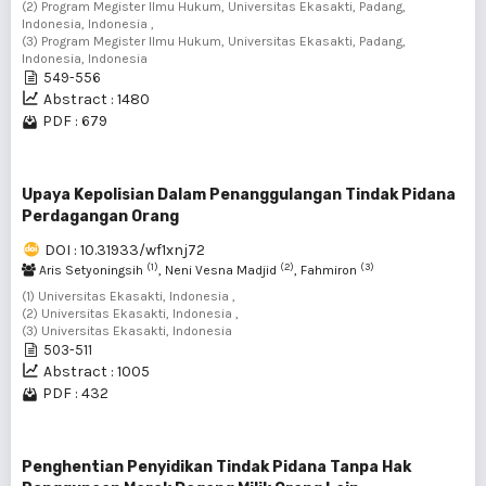
(2) Program Megister Ilmu Hukum, Universitas Ekasakti, Padang,
Indonesia, Indonesia ,
(3) Program Megister Ilmu Hukum, Universitas Ekasakti, Padang,
Indonesia, Indonesia
549-556
Abstract : 1480
PDF : 679
Upaya Kepolisian Dalam Penanggulangan Tindak Pidana
Perdagangan Orang
DOI : 10.31933/wf1xnj72
(1)
(2)
(3)
Aris Setyoningsih
, Neni Vesna Madjid
, Fahmiron
(1) Universitas Ekasakti, Indonesia ,
(2) Universitas Ekasakti, Indonesia ,
(3) Universitas Ekasakti, Indonesia
503-511
Abstract : 1005
PDF : 432
Penghentian Penyidikan Tindak Pidana Tanpa Hak