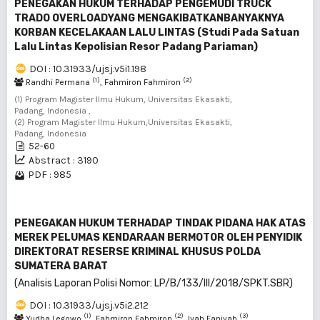
PENEGAKAN HUKUM TERHADAP PENGEMUDI TRUCK
TRADO OVERLOADYANG MENGAKIBATKANBANYAKNYA
KORBAN KECELAKAAN LALU LINTAS (Studi Pada Satuan
Lalu Lintas Kepolisian Resor Padang Pariaman)
DOI : 10.31933/ujsj.v5i1.198
(1)
(2)
Randhi Permana
, Fahmiron Fahmiron
(1) Program Magister Ilmu Hukum, Universitas Ekasakti,
Padang, Indonesia ,
(2) Program Magister Ilmu Hukum,Universitas Ekasakti,
Padang, Indonesia
52-60
Abstract : 3190
PDF : 985
PENEGAKAN HUKUM TERHADAP TINDAK PIDANA HAK ATAS
MEREK PELUMAS KENDARAAN BERMOTOR OLEH PENYIDIK
DIREKTORAT RESERSE KRIMINAL KHUSUS POLDA
SUMATERA BARAT
(Analisis Laporan Polisi Nomor: LP/B/133/III/2018/SPKT.SBR)
DOI : 10.31933/ujsj.v5i2.212
(1)
(2)
(3)
Yudha Legowo
, Fahmiron Fahmiron
, Iyah Faniyah