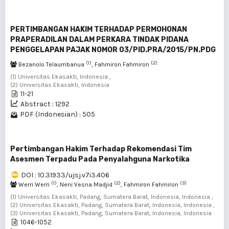
PERTIMBANGAN HAKIM TERHADAP PERMOHONAN
PRAPERADILAN DALAM PERKARA TINDAK PIDANA
PENGGELAPAN PAJAK NOMOR 03/PID.PRA/2015/PN.PDG
(1)
(2)
Bezanolo Telaumbanua
, Fahmiron Fahmiron
(1) Universitas Ekasakti, Indonesia ,
(2) Universitas Ekasakti, Indonesia
11-21
Abstract : 1292
PDF (Indonesian) : 505
Pertimbangan Hakim Terhadap Rekomendasi Tim
Asesmen Terpadu Pada Penyalahguna Narkotika
DOI : 10.31933/ujsj.v7i3.406
(1)
(2)
(3)
Werri Werri
, Neni Vesna Madjid
, Fahmiron Fahmiron
(1) Universitas Ekasakti, Padang, Sumatera Barat, Indonesia, Indonesia ,
(2) Universitas Ekasakti, Padang, Sumatera Barat, Indonesia, Indonesia ,
(3) Universitas Ekasakti, Padang, Sumatera Barat, Indonesia, Indonesia
1046-1052