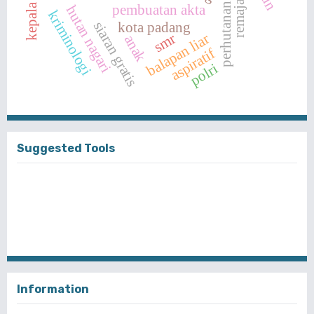
perhutanan sosial
kepala desa
remaja
pembuatan akta
hutan nagari
kriminologi
siaran gratis
kota padang
smr
balapan liar
anak
aspiratif
polri
Suggested Tools
Information