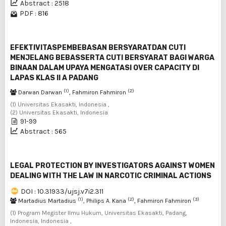
Abstract : 2518
PDF : 816
EFEKTIVITASPEMBEBASAN BERSYARATDAN CUTI
MENJELANG BEBASSERTA CUTI BERSYARAT BAGI WARGA
BINAAN DALAM UPAYA MENGATASI OVER CAPACITY DI
LAPAS KLAS II A PADANG
(1)
(2)
Darwan Darwan
, Fahmiron Fahmiron
(1) Universitas Ekasakti, Indonesia ,
(2) Universitas Ekasakti, Indonesia
91-99
Abstract : 565
LEGAL PROTECTION BY INVESTIGATORS AGAINST WOMEN
DEALING WITH THE LAW IN NARCOTIC CRIMINAL ACTIONS
DOI : 10.31933/ujsj.v7i2.311
(1)
(2)
(3)
Martadius Martadius
, Philips A. Kana
, Fahmiron Fahmiron
(1) Program Megister Ilmu Hukum, Universitas Ekasakti, Padang,
Indonesia, Indonesia ,