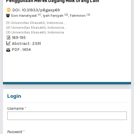
Penggunaan Merek Dagang Milik Orang Lain
DOI : 10.31933/p8gaxp69
(1)
(2)
(3)
Soni Handriyadi
, Iyah Faniyah
, Fahmiron
(1) Universitas Ekasakti, Indonesia ,
(2) Universitas Ekasakti, Indonesia ,
(3) Universitas Ekasakti, Indonesia
189-195
Abstract : 2391
PDF : 1454
1 - 10 of 15 items
1
2
>
>>
Login
Username
*
Password
*