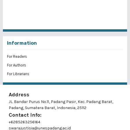
Information
For Readers
For Authors
For Librarians
Address
JL. Bandar Purus No.11, Padang Pasir, Kec. Padang Barat,
Padang, Sumatera Barat, Indonesia, 25112
Contact Info:
+6285263256164
swarajustisia@unespadang.ac.id