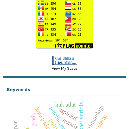
View My Stats
Keywords
hak adat
implikasi yuridis
kriminologi
aspiratif
kota padang
siaran gratis
notaris
polri