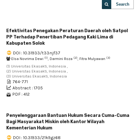
Search
Efektivitas Penegakan Peraturan Daerah oleh Satpol
PP Terhadap Penertiban Pedagang Kaki Lima di
Kabupaten Solok
DOI : 10.31933/t33njf37
(1)
(2)
(3)
Elsa Novrima Dewi
, Darmini Roza
, Fitra Mulyawan
(1) Universitas Ekasakti, Indonesia ,
(2) Universtas Ekasakti, Indonesia ,
(3) Universitas Ekasakti, Indonesia
764-771
Abstract : 1705
PDF : 412
Penyelenggaraan Bantuan Hukum Secara Cuma-Cuma
Bagi Masyarakat Miskin oleh Kantor Wilayah
Kementerian Hukum
DOI : 10.31933/21k9gz68