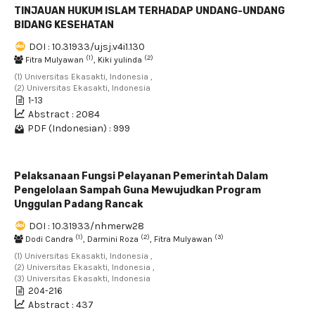
TINJAUAN HUKUM ISLAM TERHADAP UNDANG-UNDANG
BIDANG KESEHATAN
DOI : 10.31933/ujsj.v4i1.130
(1)
(2)
Fitra Mulyawan
, Kiki yulinda
(1) Universitas Ekasakti, Indonesia ,
(2) Universitas Ekasakti, Indonesia
1-13
Abstract : 2084
PDF (Indonesian) : 999
Pelaksanaan Fungsi Pelayanan Pemerintah Dalam
Pengelolaan Sampah Guna Mewujudkan Program
Unggulan Padang Rancak
DOI : 10.31933/nhmerw28
(1)
(2)
(3)
Dodi Candra
, Darmini Roza
, Fitra Mulyawan
(1) Universitas Ekasakti, Indonesia ,
(2) Universitas Ekasakti, Indonesia ,
(3) Universitas Ekasakti, Indonesia
204-216
Abstract : 437