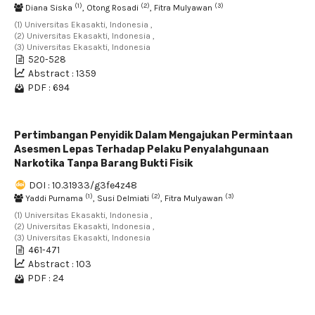
(1)
(2)
(3)
Diana Siska
, Otong Rosadi
, Fitra Mulyawan
(1) Universitas Ekasakti, Indonesia ,
(2) Universitas Ekasakti, Indonesia ,
(3) Universitas Ekasakti, Indonesia
520-528
Abstract : 1359
PDF : 694
Pertimbangan Penyidik Dalam Mengajukan Permintaan
Asesmen Lepas Terhadap Pelaku Penyalahgunaan
Narkotika Tanpa Barang Bukti Fisik
DOI : 10.31933/g3fe4z48
(1)
(2)
(3)
Yaddi Purnama
, Susi Delmiati
, Fitra Mulyawan
(1) Universitas Ekasakti, Indonesia ,
(2) Universitas Ekasakti, Indonesia ,
(3) Universitas Ekasakti, Indonesia
461-471
Abstract : 103
PDF : 24