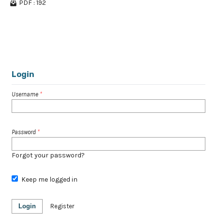
PDF : 192
1 - 5 of 5 items
Login
Username
*
Password
*
Forgot your password?
Keep me logged in
Login
Register