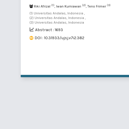
(1)
(2)
(3)
Riki Afrizal
, Iwan Kurniawan
, Teno Frimer
(1) Universitas Andalas, Indonesia ,
(2) Universitas Andalas, Indonesia ,
(3) Universitas Andalas, Indonesia
Abstract : 1693
DOI : 10.31933/ujsj.v7i2.382