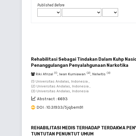
Published Before
Rehabilitasi Sebagai Tindakan Dalam Kuhp Nasi
Penanggulangan Penyalahgunaan Narkotika
(1)
(2)
(3)
Riki Afrizal
, Iwan Kurniawan
, Nelwitis
(1) Universitas Andalas, Indonesia ,
(2) Universitas Andalas, Indonesia ,
(3) Universitas Andalas, Indonesia
Abstract : 6693
DOI : 10.31933/5jqbem91
REHABILITASI MEDIS TERHADAP TERDAKWA PE
TUNTUTAN PENUNTUT UMUM