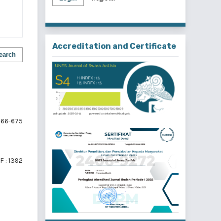
Accreditation and Certificate
earch
66-675
F : 1392