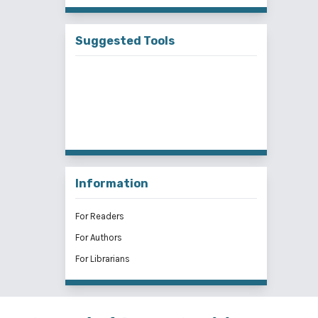
Suggested Tools
Information
For Readers
For Authors
For Librarians