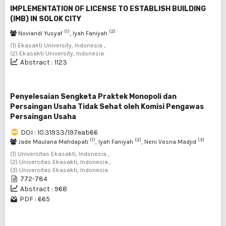
IMPLEMENTATION OF LICENSE TO ESTABLISH BUILDING
(IMB) IN SOLOK CITY
(1)
(2)
Noviandi Yusyaf
, Iyah Faniyah
(1) Ekasakti University, Indonesia ,
(2) Ekasakti University, Indonesia
Abstract : 1123
Penyelesaian Sengketa Praktek Monopoli dan
Persaingan Usaha Tidak Sehat oleh Komisi Pengawas
Persaingan Usaha
DOI : 10.31933/197eab66
(1)
(2)
(3)
Jade Maulana Mahdapati
, Iyah Faniyah
, Neni Vesna Madjid
(1) Universitas Ekasakti, Indonesia ,
(2) Universitas Ekasakti, Indonesia ,
(3) Universitas Ekasakti, Indonesia
772-784
Abstract : 968
PDF : 665