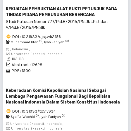
KEKUATAN PEMBUKTIAN ALAT BUKTI PETUNJUK PADA
TINDAK PIDANA PEMBUNUHAN BERENCANA
Studi Putusan Nomor 777/Pid.B/2016/PN.Jkt.Pst dan
9/Pid.B/2016/PN.Slk
DOI : 10.31933/ujsj.v4i2.156
(1)
(2)
Muhammad Irfan
, Iyah Faniyah
(1) , Indonesia ,
(2) Universitas Ekasakti, Indonesia
103-113
Abstract : 12628
PDF : 1500
Keberadaan Komisi Kepolisian Nasional Sebagai
Lembaga Pengawasan Fungsional Bagi Kepolisian
Nasional Indonesia Dalam Sistem Konstitusi Indonesia
DOI : 10.31933/tx51v934
(1)
(2)
Syaiful Wachid
, Iyah Faniyah
(1) Universitas Ekasakti, Indonesia ,
(2) Universitas Ekasakti, Indonesia