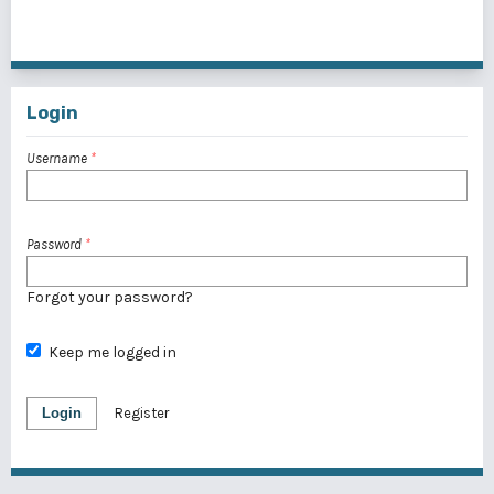
11 - 20 of 30 items
<<
<
1
2
3
>
>>
Login
Username
*
Password
*
Forgot your password?
Keep me logged in
Login
Register