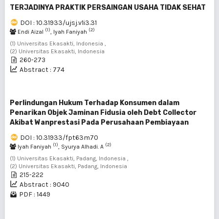
TERJADINYA PRAKTIK PERSAINGAN USAHA TIDAK SEHAT
DOI : 10.31933/ujsj.v1i3.31
(1)
(2)
Endi Aizal
, Iyah Faniyah
(1) Universitas Ekasakti, Indonesia ,
(2) Universitas Ekasakti, Indonesia
260-273
Abstract : 774
Perlindungan Hukum Terhadap Konsumen dalam
Penarikan Objek Jaminan Fidusia oleh Debt Collector
Akibat Wanprestasi Pada Perusahaan Pembiayaan
DOI : 10.31933/fpt63m70
(1)
(2)
Iyah Faniyah
, Syurya Alhadi. A
(1) Universitas Ekasakti, Padang, Indonesia ,
(2) Universitas Ekasakti, Padang, Indonesia
215-222
Abstract : 9040
PDF : 1449