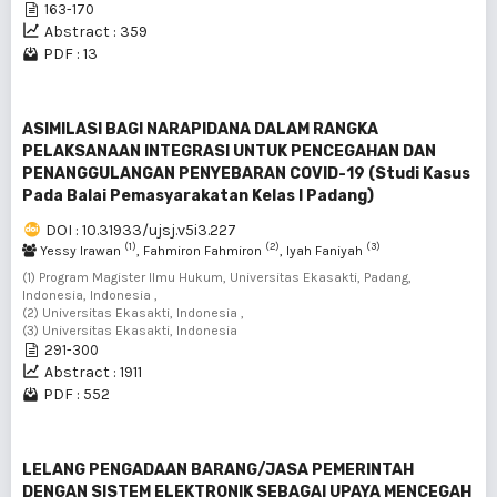
163-170
Abstract : 359
PDF : 13
ASIMILASI BAGI NARAPIDANA DALAM RANGKA
PELAKSANAAN INTEGRASI UNTUK PENCEGAHAN DAN
PENANGGULANGAN PENYEBARAN COVID-19 (Studi Kasus
Pada Balai Pemasyarakatan Kelas I Padang)
DOI : 10.31933/ujsj.v5i3.227
(1)
(2)
(3)
Yessy Irawan
, Fahmiron Fahmiron
, Iyah Faniyah
(1) Program Magister Ilmu Hukum, Universitas Ekasakti, Padang,
Indonesia, Indonesia ,
(2) Universitas Ekasakti, Indonesia ,
(3) Universitas Ekasakti, Indonesia
291-300
Abstract : 1911
PDF : 552
LELANG PENGADAAN BARANG/JASA PEMERINTAH
DENGAN SISTEM ELEKTRONIK SEBAGAI UPAYA MENCEGAH