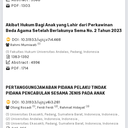
PDF : 1303
Akibat Hukum Bagi Anak yang Lahir dari Perkawinan
Beda Agama Setelah Berlakunya Sema No. 2 Tahun 2023
DOI : 10.31933/ujsj.v7i4.468
(1)
Rahmi Murniwati
(1) Fakultas Hukum Universitas Andalas, Padang, Indonesia
1383-1392
Abstract : 4996
PDF : 1714
PERTANGGUNGJAWABAN PIDANA PELAKU TINDAK
PIDANA PENCABULAN SESAMA JENIS PADA ANAK
DOI : 10.31933/ujsj.v6i3.281
(1)
(2)
(3)
Otong Rosadi
, Ferdi Ferdi
, Rahmat Hidayat
(1) Universitas Ekasakti, Padang, Sumatera Barat, Indonesia, Indonesia ,
(2) Universitas Andalas, Indonesia, Indonesia ,
(3) Universitas Ekasakti, Padang, Sumatera Barat, Indonesia, Indonesia