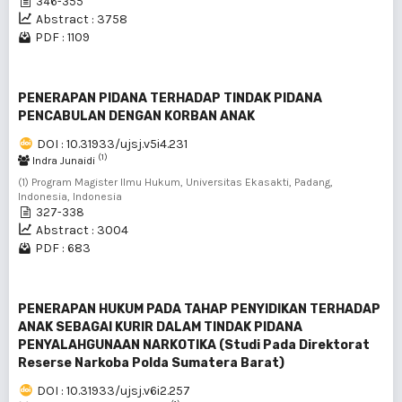
346-355
Abstract : 3758
PDF : 1109
PENERAPAN PIDANA TERHADAP TINDAK PIDANA
PENCABULAN DENGAN KORBAN ANAK
DOI : 10.31933/ujsj.v5i4.231
(1)
Indra Junaidi
(1) Program Magister Ilmu Hukum, Universitas Ekasakti, Padang,
Indonesia, Indonesia
327-338
Abstract : 3004
PDF : 683
PENERAPAN HUKUM PADA TAHAP PENYIDIKAN TERHADAP
ANAK SEBAGAI KURIR DALAM TINDAK PIDANA
PENYALAHGUNAAN NARKOTIKA (Studi Pada Direktorat
Reserse Narkoba Polda Sumatera Barat)
DOI : 10.31933/ujsj.v6i2.257