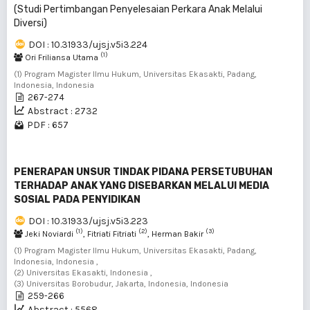
(Studi Pertimbangan Penyelesaian Perkara Anak Melalui
Diversi)
DOI : 10.31933/ujsj.v5i3.224
(1)
Ori Friliansa Utama
(1) Program Magister Ilmu Hukum, Universitas Ekasakti, Padang,
Indonesia, Indonesia
267-274
Abstract : 2732
PDF : 657
PENERAPAN UNSUR TINDAK PIDANA PERSETUBUHAN
TERHADAP ANAK YANG DISEBARKAN MELALUI MEDIA
SOSIAL PADA PENYIDIKAN
DOI : 10.31933/ujsj.v5i3.223
(1)
(2)
(3)
Jeki Noviardi
, Fitriati Fitriati
, Herman Bakir
(1) Program Magister Ilmu Hukum, Universitas Ekasakti, Padang,
Indonesia, Indonesia ,
(2) Universitas Ekasakti, Indonesia ,
(3) Universitas Borobudur, Jakarta, Indonesia, Indonesia
259-266
Abstract : 5568