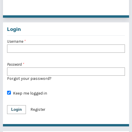
21 - 30 of 42 items
<<
<
1
2
3
4
5
>
>>
Login
Username
*
Password
*
Forgot your password?
Keep me logged in
Login
Register