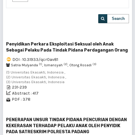
Search
Penyidikan Perkara Eksploitasi Seksual oleh Anak
Sebagai Pelaku Pada Tindak Pidana Perdagangan Orang
DOI : 10.31933/qcr0av81
(1)
(2)
(3)
Satria Mulyanda
, Ismansyah
, Otong Rosadi
(1) Universitas Ekasakti, Indonesia ,
(2) Universitas Ekasakti, Indonesia ,
(3) Universitas Ekasakti, Indonesia
231-239
Abstract : 417
PDF : 378
PENERAPAN UNSUR TINDAK PIDANA PENCURIAN DENGAN
KEKERASAN TERHADAP PELAKU ANAK OLEH PENYIDIK
PADA SATRESKRIM POLRESTA PADANG