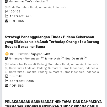
(1)
Muhammad Taufan Yantika
(1) Polda Sumatera Barat, Indonesia, Indonesia
156-168
Abstract : 4295
PDF : 855
Strategi Penanggulangan Tindak Pidana Kekerasan
yang Dilakukan oleh Anak Terhadap Orang atau Barang
Secara Bersama-Sama
DOI : 10.31933/ujsj.v7i3.413
(1)
(2)
(3)
Firmansyah Firmansyah
, Ismansyah
, Susi Delmiati
(1) Universitas Ekasakti, Padang, Sumatera Barat, Indonesia, Indonesia ,
(2) Universitas Andalas, Padang, Sumatera Barat, Indonesia, Indonesia ,
(3) Universitas Ekasakti, Padang, Sumatera Barat, Indonesia, Indonesia
1135-1146
Abstract : 2085
PDF : 562
PELAKSANAAN SANKSI ADAT MENTAWAI DAN DAMPAKNYA
TERHADAP PROSES PENYIDIKAN TINDAK PIDANA CABUL