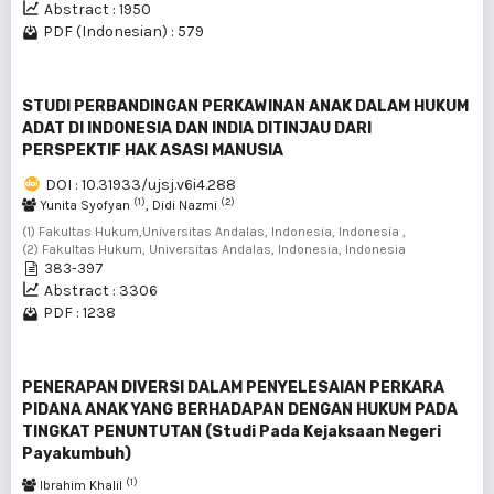
Abstract : 1950
PDF (Indonesian) : 579
STUDI PERBANDINGAN PERKAWINAN ANAK DALAM HUKUM
ADAT DI INDONESIA DAN INDIA DITINJAU DARI
PERSPEKTIF HAK ASASI MANUSIA
DOI : 10.31933/ujsj.v6i4.288
(1)
(2)
Yunita Syofyan
, Didi Nazmi
(1) Fakultas Hukum,Universitas Andalas, Indonesia, Indonesia ,
(2) Fakultas Hukum, Universitas Andalas, Indonesia, Indonesia
383-397
Abstract : 3306
PDF : 1238
PENERAPAN DIVERSI DALAM PENYELESAIAN PERKARA
PIDANA ANAK YANG BERHADAPAN DENGAN HUKUM PADA
TINGKAT PENUNTUTAN (Studi Pada Kejaksaan Negeri
Payakumbuh)
(1)
Ibrahim Khalil