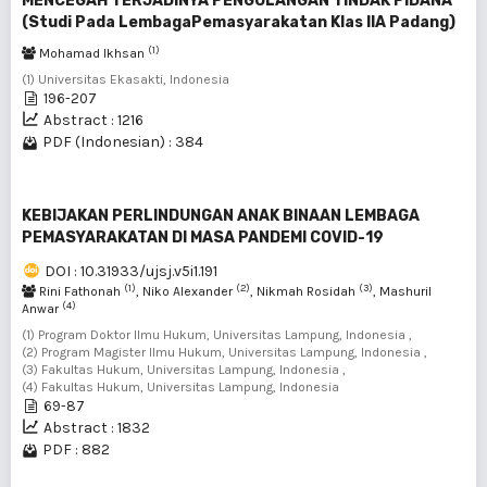
MENCEGAH TERJADINYA PENGULANGAN TINDAK PIDANA
(Studi Pada LembagaPemasyarakatan Klas IIA Padang)
(1)
Mohamad Ikhsan
(1) Universitas Ekasakti, Indonesia
196-207
Abstract : 1216
PDF (Indonesian) : 384
KEBIJAKAN PERLINDUNGAN ANAK BINAAN LEMBAGA
PEMASYARAKATAN DI MASA PANDEMI COVID-19
DOI : 10.31933/ujsj.v5i1.191
(1)
(2)
(3)
Rini Fathonah
, Niko Alexander
, Nikmah Rosidah
, Mashuril
(4)
Anwar
(1) Program Doktor Ilmu Hukum, Universitas Lampung, Indonesia ,
(2) Program Magister Ilmu Hukum, Universitas Lampung, Indonesia ,
(3) Fakultas Hukum, Universitas Lampung, Indonesia ,
(4) Fakultas Hukum, Universitas Lampung, Indonesia
69-87
Abstract : 1832
PDF : 882