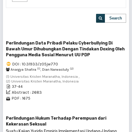
Search
Perlindungan Data Pribadi Pelaku Cyberbullying Di
Bawah Umur Dihubungkan Dengan Tindakan Doxing Oleh
Pengguna Media Sosial Menurut UU PDP
DOI : 10.31933/z05jw770
(1)
(2)
Anargya Shafira
, Dian Narwastuty
(1) Universitas Kristen Maranatha, Indonesia ,
(2) Universitas Kristen Maranatha, Indonesia
37-44
Abstract : 2683
PDF : 1675
Perlindungan Hukum Terhadap Perempuan dari
Kekerasan Seksual
Suatu Kajian Yuridis Empiris Implementasi Undang-Undang