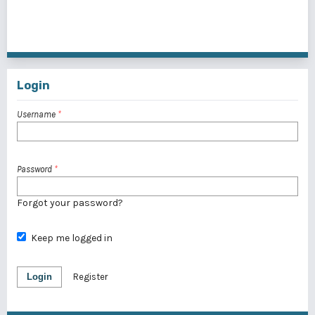
31 - 40 of 42 items
<<
<
1
2
3
4
5
>
>>
Login
Username
*
Password
*
Forgot your password?
Keep me logged in
Login
Register