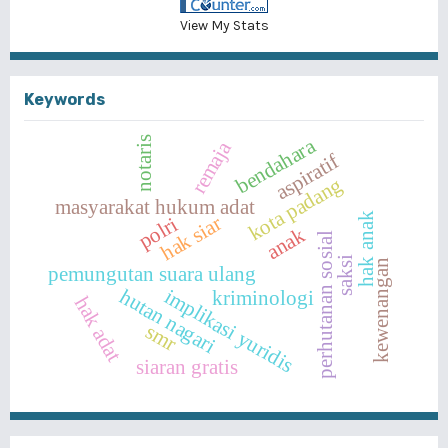
View My Stats
Keywords
bendahara
notaris
remaja
aspiratif
kota padang
masyarakat hukum adat
hak anak
hak siar
polri
anak
perhutanan sosial
saksi
kewenangan
pemungutan suara ulang
implikasi yuridis
hutan nagari
kriminologi
hak adat
smr
siaran gratis