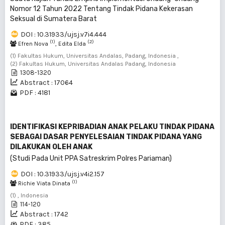
Nomor 12 Tahun 2022 Tentang Tindak Pidana Kekerasan
Seksual di Sumatera Barat
DOI : 10.31933/ujsj.v7i4.444
(1)
(2)
Efren Nova
, Edita Elda
(1) Fakultas Hukum, Universitas Andalas, Padang, Indonesia ,
(2) Fakultas Hukum, Universitas Andalas Padang, Indonesia
1308-1320
Abstract : 17064
PDF : 4181
IDENTIFIKASI KEPRIBADIAN ANAK PELAKU TINDAK PIDANA
SEBAGAI DASAR PENYELESAIAN TINDAK PIDANA YANG
DILAKUKAN OLEH ANAK
(Studi Pada Unit PPA Satreskrim Polres Pariaman)
DOI : 10.31933/ujsj.v4i2.157
(1)
Richie Viata Dinata
(1) , Indonesia
114-120
Abstract : 1742
PDF : 385