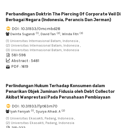
Perbandingan Doktrin The Piercing Of Corporate Veil Di
Berbagai Negara (Indonesia, Perancis Dan Jerman)
DOI : 10.31933/0mcmbd28
(1)
(2)
(3)
Dwinta Sugandi
, David Tan
, Winda Fitri
(1) Universitas Internasional Batam, Indonesia ,
(2) Universitas Internasional Batam, Indonesia ,
(3) Universitas Internasional Batam, Indonesia
581-598
Abstract : 5481
PDF : 1619
Perlindungan Hukum Terhadap Konsumen dalam
Penarikan Objek Jaminan Fidusia oleh Debt Collector
Akibat Wanprestasi Pada Perusahaan Pembiayaan
DOI : 10.31933/fpt63m70
(1)
(2)
Iyah Faniyah
, Syurya Alhadi. A
(1) Universitas Ekasakti, Padang, Indonesia ,
(2) Universitas Ekasakti, Padang, Indonesia
215-222