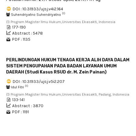
DOI : 10.31933/ujsj.v4i2.164
(1)
Suhendriyatno Suhendriyatno
(1) Program Magister Ilmu Hukum,Universitas Ekasakti, Indonesia
177-190
Abstract : 5478
PDF : 1135
PERLINDUNGAN HUKUM TENAGA KERJA ALIH DAYA DALAM
SISTEM PENGUPAHAN PADA BADAN LAYANAN UMUM
DAERAH (Studi Kasus RSUD dr. M. Zein Painan)
DOI : 10.31933/ujsj.v5i2.207
(1)
Idul Fitri
(1) Program Magister Ilmu Hukum,Universitas Ekasakti, Padang, Indonesia
133-141
Abstract : 3870
PDF : 1191