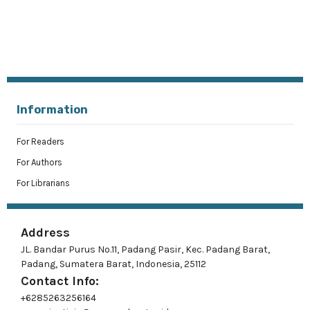
Information
For Readers
For Authors
For Librarians
Address
JL. Bandar Purus No.11, Padang Pasir, Kec. Padang Barat,
Padang, Sumatera Barat, Indonesia, 25112
Contact Info:
+6285263256164