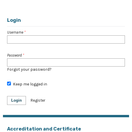
1 - 10 of 31 items
1
2
3
4
>
>>
Login
Username
*
Password
*
Forgot your password?
Keep me logged in
Login
Register
Accreditation and Certificate