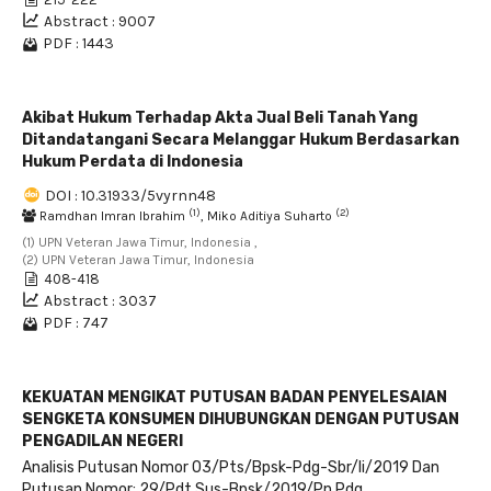
Abstract : 9007
PDF : 1443
Akibat Hukum Terhadap Akta Jual Beli Tanah Yang
Ditandatangani Secara Melanggar Hukum Berdasarkan
Hukum Perdata di Indonesia
DOI : 10.31933/5vyrnn48
(1)
(2)
Ramdhan Imran Ibrahim
, Miko Aditiya Suharto
(1) UPN Veteran Jawa Timur, Indonesia ,
(2) UPN Veteran Jawa Timur, Indonesia
408-418
Abstract : 3037
PDF : 747
KEKUATAN MENGIKAT PUTUSAN BADAN PENYELESAIAN
SENGKETA KONSUMEN DIHUBUNGKAN DENGAN PUTUSAN
PENGADILAN NEGERI
Analisis Putusan Nomor 03/Pts/Bpsk-Pdg-Sbr/Ii/2019 Dan
Putusan Nomor: 29/Pdt.Sus-Bpsk/2019/Pn Pdg