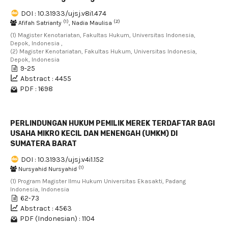
DOI : 10.31933/ujsj.v8i1.474
(1)
(2)
Afifah Satrianty
, Nadia Maulisa
(1) Magister Kenotariatan, Fakultas Hukum, Universitas Indonesia,
Depok, Indonesia ,
(2) Magister Kenotariatan, Fakultas Hukum, Universitas Indonesia,
Depok, Indonesia
9-25
Abstract : 4455
PDF : 1698
PERLINDUNGAN HUKUM PEMILIK MEREK TERDAFTAR BAGI
USAHA MIKRO KECIL DAN MENENGAH (UMKM) DI
SUMATERA BARAT
DOI : 10.31933/ujsj.v4i1.152
(1)
Nursyahid Nursyahid
(1) Program Magister Ilmu Hukum Universitas Ekasakti, Padang
Indonesia, Indonesia
62-73
Abstract : 4563
PDF (Indonesian) : 1104