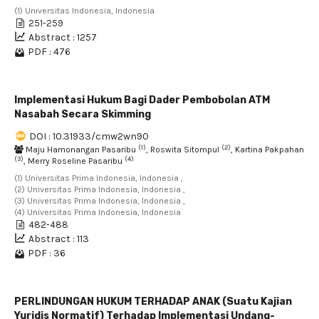
(1) Universitas Indonesia, Indonesia
251-259
Abstract : 1257
PDF : 476
Implementasi Hukum Bagi Dader Pembobolan ATM
Nasabah Secara Skimming
DOI : 10.31933/cmw2wn90
(1)
(2)
Maju Hamonangan Pasaribu
, Roswita Sitompul
, Kartina Pakpahan
(3)
(4)
, Merry Roseline Pasaribu
(1) Universitas Prima Indonesia, Indonesia ,
(2) Universitas Prima Indonesia, Indonesia ,
(3) Universitas Prima Indonesia, Indonesia ,
(4) Universitas Prima Indonesia, Indonesia
482-488
Abstract : 113
PDF : 36
PERLINDUNGAN HUKUM TERHADAP ANAK (Suatu Kajian
Yuridis Normatif) Terhadap Implementasi Undang-