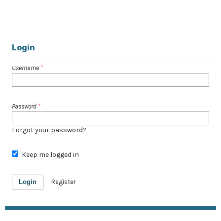
1 - 10 of 31 items
1
2
3
4
>
>>
Login
Username
*
Password
*
Forgot your password?
Keep me logged in
Login
Register