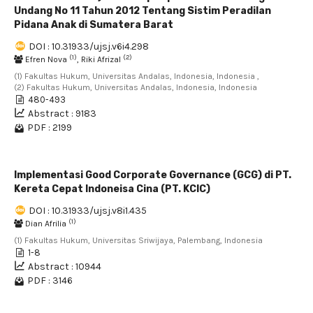
Undang No 11 Tahun 2012 Tentang Sistim Peradilan
Pidana Anak di Sumatera Barat
DOI : 10.31933/ujsj.v6i4.298
(1)
(2)
Efren Nova
, Riki Afrizal
(1) Fakultas Hukum, Universitas Andalas, Indonesia, Indonesia ,
(2) Fakultas Hukum, Universitas Andalas, Indonesia, Indonesia
480-493
Abstract : 9183
PDF : 2199
Implementasi Good Corporate Governance (GCG) di PT.
Kereta Cepat Indoneisa Cina (PT. KCIC)
DOI : 10.31933/ujsj.v8i1.435
(1)
Dian Afrilia
(1) Fakultas Hukum, Universitas Sriwijaya, Palembang, Indonesia
1-8
Abstract : 10944
PDF : 3146