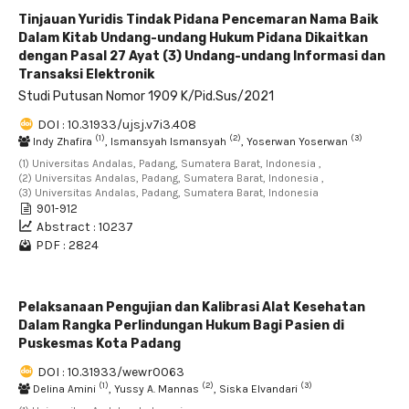
Tinjauan Yuridis Tindak Pidana Pencemaran Nama Baik
Dalam Kitab Undang-undang Hukum Pidana Dikaitkan
dengan Pasal 27 Ayat (3) Undang-undang Informasi dan
Transaksi Elektronik
Studi Putusan Nomor 1909 K/Pid.Sus/2021
DOI : 10.31933/ujsj.v7i3.408
(1)
(2)
(3)
Indy Zhafira
, Ismansyah Ismansyah
, Yoserwan Yoserwan
(1) Universitas Andalas, Padang, Sumatera Barat, Indonesia ,
(2) Universitas Andalas, Padang, Sumatera Barat, Indonesia ,
(3) Universitas Andalas, Padang, Sumatera Barat, Indonesia
901-912
Abstract : 10237
PDF : 2824
Pelaksanaan Pengujian dan Kalibrasi Alat Kesehatan
Dalam Rangka Perlindungan Hukum Bagi Pasien di
Puskesmas Kota Padang
DOI : 10.31933/wewr0063
(1)
(2)
(3)
Delina Amini
, Yussy A. Mannas
, Siska Elvandari