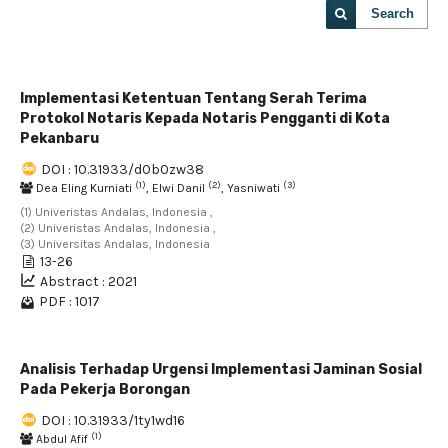
Search
Implementasi Ketentuan Tentang Serah Terima
Protokol Notaris Kepada Notaris Pengganti di Kota
Pekanbaru
DOI : 10.31933/d0b0zw38
(1)
(2)
(3)
Dea Eling Kurniati
, Elwi Danil
, Yasniwati
(1) Univeristas Andalas, Indonesia ,
(2) Univeristas Andalas, Indonesia ,
(3) Universitas Andalas, Indonesia
13-26
Abstract : 2021
PDF : 1017
Analisis Terhadap Urgensi Implementasi Jaminan Sosial
Pada Pekerja Borongan
DOI : 10.31933/1ty1wd16
(1)
Abdul Afif