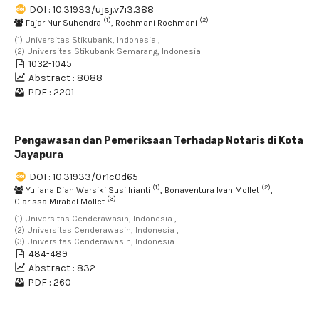
DOI : 10.31933/ujsj.v7i3.388
(1)
(2)
Fajar Nur Suhendra
, Rochmani Rochmani
(1) Universitas Stikubank, Indonesia ,
(2) Universitas Stikubank Semarang, Indonesia
1032-1045
Abstract : 8088
PDF : 2201
Pengawasan dan Pemeriksaan Terhadap Notaris di Kota
Jayapura
DOI : 10.31933/0r1c0d65
(1)
(2)
Yuliana Diah Warsiki Susi Irianti
, Bonaventura Ivan Mollet
,
(3)
Clarissa Mirabel Mollet
(1) Universitas Cenderawasih, Indonesia ,
(2) Universitas Cenderawasih, Indonesia ,
(3) Universitas Cenderawasih, Indonesia
484-489
Abstract : 832
PDF : 260