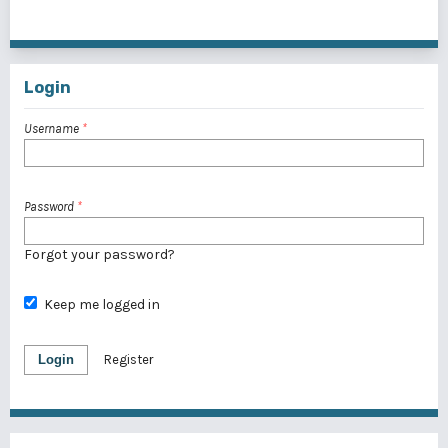
<<
<
21
22
23
24
25
26
27
28
29
>
>>
Login
Username
*
Password
*
Forgot your password?
Keep me logged in
Login
Register