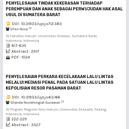
PENYELESAIAN TINDAK KEKERASAN TERHADAP
PEREMPUAN DAN ANAK SEBAGAI PERWUJUDAN HAK ASAL
USUL DI SUMATERA BARAT
DOI : 10.31933/ujsj.v7i2.383
(1)
Efren Nova
(1) Fakultas Hukum, Universitas Andalas, Sumatera Barat,
Indonesia, Indonesia
817-835
Abstract : 2517
PDF : 1024
PENYELESAIAN PERKARA KECELAKAAN LALU LINTAS
MELALUI MEDIASI PENAL PADA SATUAN LALU LINTAS
KEPOLISIAN RESOR PASAMAN BARAT
DOI : 10.31933/ujsj.v4i3.166
(1)
Ghanda Novidiningrat Gunawan
(1) Program Magister Ilmu Hukum, Universitas Ekasakti, Padang,
Indonesia, Indonesia
222-229
Abstract : 3527