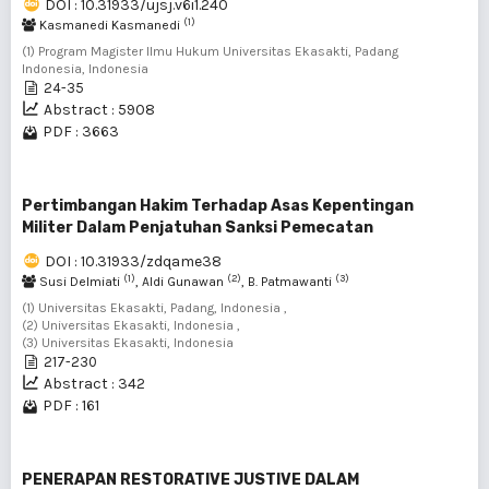
DOI : 10.31933/ujsj.v6i1.240
(1)
Kasmanedi Kasmanedi
(1) Program Magister Ilmu Hukum Universitas Ekasakti, Padang
Indonesia, Indonesia
24-35
Abstract : 5908
PDF : 3663
Pertimbangan Hakim Terhadap Asas Kepentingan
Militer Dalam Penjatuhan Sanksi Pemecatan
DOI : 10.31933/zdqame38
(1)
(2)
(3)
Susi Delmiati
, Aldi Gunawan
, B. Patmawanti
(1) Universitas Ekasakti, Padang, Indonesia ,
(2) Universitas Ekasakti, Indonesia ,
(3) Universitas Ekasakti, Indonesia
217-230
Abstract : 342
PDF : 161
PENERAPAN RESTORATIVE JUSTIVE DALAM