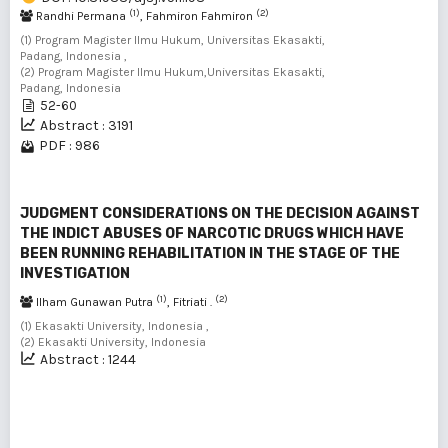
(1)
(2)
Randhi Permana
, Fahmiron Fahmiron
(1) Program Magister Ilmu Hukum, Universitas Ekasakti,
Padang, Indonesia ,
(2) Program Magister Ilmu Hukum,Universitas Ekasakti,
Padang, Indonesia
52-60
Abstract : 3191
PDF : 986
JUDGMENT CONSIDERATIONS ON THE DECISION AGAINST
THE INDICT ABUSES OF NARCOTIC DRUGS WHICH HAVE
BEEN RUNNING REHABILITATION IN THE STAGE OF THE
INVESTIGATION
(1)
(2)
Ilham Gunawan Putra
, Fitriati .
(1) Ekasakti University, Indonesia ,
(2) Ekasakti University, Indonesia
Abstract : 1244
271 - 280 of 286 items