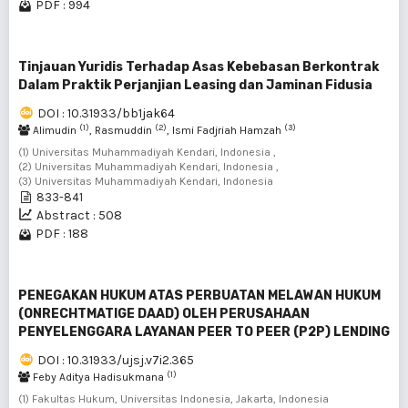
PDF : 994
Tinjauan Yuridis Terhadap Asas Kebebasan Berkontrak
Dalam Praktik Perjanjian Leasing dan Jaminan Fidusia
DOI : 10.31933/bb1jak64
(1)
(2)
(3)
Alimudin
, Rasmuddin
, Ismi Fadjriah Hamzah
(1) Universitas Muhammadiyah Kendari, Indonesia ,
(2) Universitas Muhammadiyah Kendari, Indonesia ,
(3) Universitas Muhammadiyah Kendari, Indonesia
833-841
Abstract : 508
PDF : 188
PENEGAKAN HUKUM ATAS PERBUATAN MELAWAN HUKUM
(ONRECHTMATIGE DAAD) OLEH PERUSAHAAN
PENYELENGGARA LAYANAN PEER TO PEER (P2P) LENDING
DOI : 10.31933/ujsj.v7i2.365
(1)
Feby Aditya Hadisukmana
(1) Fakultas Hukum, Universitas Indonesia, Jakarta, Indonesia