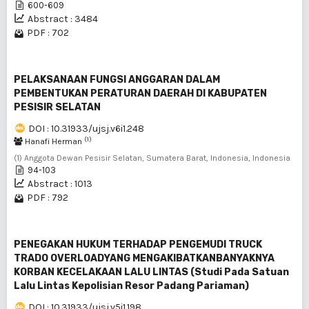
600-609
Abstract : 3484
PDF : 702
PELAKSANAAN FUNGSI ANGGARAN DALAM
PEMBENTUKAN PERATURAN DAERAH DI KABUPATEN
PESISIR SELATAN
DOI : 10.31933/ujsj.v6i1.248
(1)
Hanafi Herman
(1) Anggota Dewan Pesisir Selatan, Sumatera Barat, Indonesia, Indonesia
94-103
Abstract : 1013
PDF : 792
PENEGAKAN HUKUM TERHADAP PENGEMUDI TRUCK
TRADO OVERLOADYANG MENGAKIBATKANBANYAKNYA
KORBAN KECELAKAAN LALU LINTAS (Studi Pada Satuan
Lalu Lintas Kepolisian Resor Padang Pariaman)
DOI : 10.31933/ujsj.v5i1.198