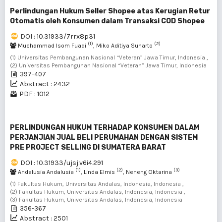
Perlindungan Hukum Seller Shopee atas Kerugian Retur
Otomatis oleh Konsumen dalam Transaksi COD Shopee
DOI : 10.31933/7rrx8p31
(1)
(2)
Muchammad Isom Fuadi
, Miko Aditiya Suharto
(1) Universitas Pembangunan Nasional “Veteran” Jawa Timur, Indonesia ,
(2) Universitas Pembangunan Nasional “Veteran” Jawa Timur, Indonesia
397-407
Abstract : 2432
PDF : 1012
PERLINDUNGAN HUKUM TERHADAP KONSUMEN DALAM
PERJANJIAN JUAL BELI PERUMAHAN DENGAN SISTEM
PRE PROJECT SELLING DI SUMATERA BARAT
DOI : 10.31933/ujsj.v6i4.291
(1)
(2)
(3)
Andalusia Andalusia
, Linda Elmis
, Neneng Oktarina
(1) Fakultas Hukum, Universitas Andalas, Indonesia, Indonesia ,
(2) Fakultas Hukum, Universitas Andalas, Indonesia, Indonesia ,
(3) Fakultas Hukum, Universitas Andalas, Indonesia, Indonesia
356-367
Abstract : 2501