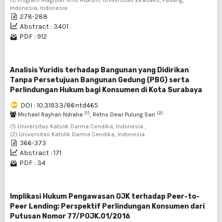
(1) Program Magister Ilmu Hukum, Universitas Ekasakti, Padang,
Indonesia, Indonesia
278-288
Abstract : 3401
PDF : 912
Analisis Yuridis terhadap Bangunan yang Didirikan
Tanpa Persetujuan Bangunan Gedung (PBG) serta
Perlindungan Hukum bagi Konsumen di Kota Surabaya
DOI : 10.31933/86ntd465
(1)
(2)
Michael Rayhan Ndraha
, Retno Dewi Pulung Sari
(1) Universitas Katolik Darma Cendika, Indonesia ,
(2) Universitas Katolik Darma Cendika, Indonesia
366-373
Abstract : 171
PDF : 34
Implikasi Hukum Pengawasan OJK terhadap Peer-to-
Peer Lending: Perspektif Perlindungan Konsumen dari
Putusan Nomor 77/POJK.01/2016