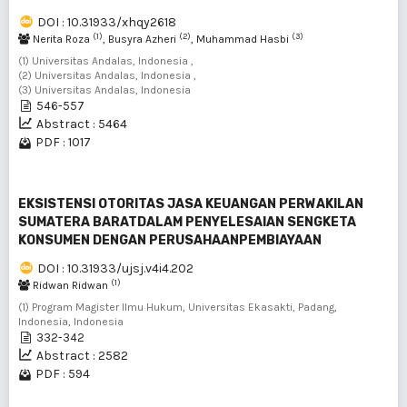
DOI : 10.31933/xhqy2618
(1)
(2)
(3)
Nerita Roza
, Busyra Azheri
, Muhammad Hasbi
(1) Universitas Andalas, Indonesia ,
(2) Universitas Andalas, Indonesia ,
(3) Universitas Andalas, Indonesia
546-557
Abstract : 5464
PDF : 1017
EKSISTENSI OTORITAS JASA KEUANGAN PERWAKILAN
SUMATERA BARATDALAM PENYELESAIAN SENGKETA
KONSUMEN DENGAN PERUSAHAANPEMBIAYAAN
DOI : 10.31933/ujsj.v4i4.202
(1)
Ridwan Ridwan
(1) Program Magister Ilmu Hukum, Universitas Ekasakti, Padang,
Indonesia, Indonesia
332-342
Abstract : 2582
PDF : 594