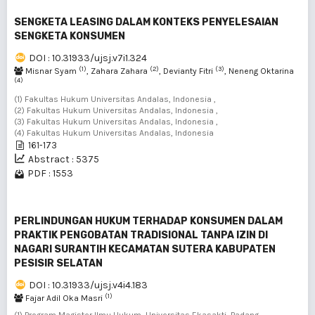
SENGKETA LEASING DALAM KONTEKS PENYELESAIAN
SENGKETA KONSUMEN
DOI : 10.31933/ujsj.v7i1.324
(1)
(2)
(3)
Misnar Syam
, Zahara Zahara
, Devianty Fitri
, Neneng Oktarina
(4)
(1) Fakultas Hukum Universitas Andalas, Indonesia ,
(2) Fakultas Hukum Universitas Andalas, Indonesia ,
(3) Fakultas Hukum Universitas Andalas, Indonesia ,
(4) Fakultas Hukum Universitas Andalas, Indonesia
161-173
Abstract : 5375
PDF : 1553
PERLINDUNGAN HUKUM TERHADAP KONSUMEN DALAM
PRAKTIK PENGOBATAN TRADISIONAL TANPA IZIN DI
NAGARI SURANTIH KECAMATAN SUTERA KABUPATEN
PESISIR SELATAN
DOI : 10.31933/ujsj.v4i4.183
(1)
Fajar Adil Oka Masri