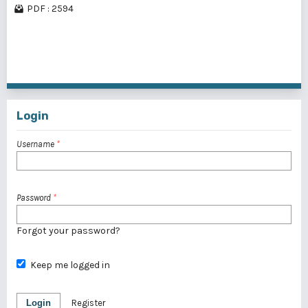
PDF : 2594
1 - 10 of 15 items
1
2
>
>>
Login
Username
*
Password
*
Forgot your password?
Keep me logged in
Login
Register