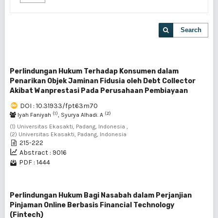
Search
Perlindungan Hukum Terhadap Konsumen dalam
Penarikan Objek Jaminan Fidusia oleh Debt Collector
Akibat Wanprestasi Pada Perusahaan Pembiayaan
DOI : 10.31933/fpt63m70
(1)
(2)
Iyah Faniyah
, Syurya Alhadi. A
(1) Universitas Ekasakti, Padang, Indonesia ,
(2) Universitas Ekasakti, Padang, Indonesia
215-222
Abstract : 9016
PDF : 1444
Perlindungan Hukum Bagi Nasabah dalam Perjanjian
Pinjaman Online Berbasis Financial Technology
(Fintech)