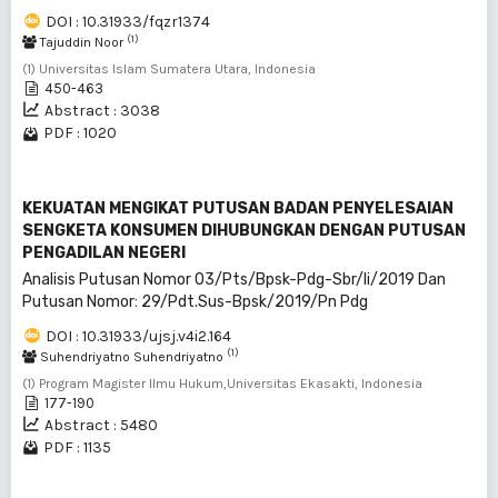
DOI : 10.31933/fqzr1374
(1)
Tajuddin Noor
(1) Universitas Islam Sumatera Utara, Indonesia
450-463
Abstract : 3038
PDF : 1020
KEKUATAN MENGIKAT PUTUSAN BADAN PENYELESAIAN
SENGKETA KONSUMEN DIHUBUNGKAN DENGAN PUTUSAN
PENGADILAN NEGERI
Analisis Putusan Nomor 03/Pts/Bpsk-Pdg-Sbr/Ii/2019 Dan
Putusan Nomor: 29/Pdt.Sus-Bpsk/2019/Pn Pdg
DOI : 10.31933/ujsj.v4i2.164
(1)
Suhendriyatno Suhendriyatno
(1) Program Magister Ilmu Hukum,Universitas Ekasakti, Indonesia
177-190
Abstract : 5480
PDF : 1135