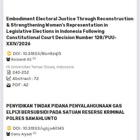
Embodiment Electoral Justice Through Reconstruction
& Strengthening Women's Representation in
Legislative Elections in Indonesia Following
Constitutional Court Decision Number 128/PUU-
XXIV/2026
DOI : 10.31933/8sn9zq13
(1)
Boiziardi AS
(1) Universitas Taman Siswa, Indonesia
240-252
Abstract : 72
PDF : 42
PENYIDIKAN TINDAK PIDANA PENYALAHGUNAAN GAS
ELPIJI BERSUBSIDI PADA SATUAN RESERSE KRIMINAL
POLRES SAWAHLUNTO
DOI : 10.31933/ujsj.v4i1.143
(1)
Danu Aryadi