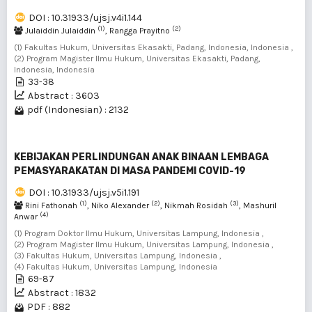
DOI : 10.31933/ujsj.v4i1.144
(1)
(2)
Julaiddin Julaiddin
, Rangga Prayitno
(1) Fakultas Hukum, Universitas Ekasakti, Padang, Indonesia, Indonesia ,
(2) Program Magister Ilmu Hukum, Universitas Ekasakti, Padang,
Indonesia, Indonesia
33-38
Abstract : 3603
pdf (Indonesian) : 2132
KEBIJAKAN PERLINDUNGAN ANAK BINAAN LEMBAGA
PEMASYARAKATAN DI MASA PANDEMI COVID-19
DOI : 10.31933/ujsj.v5i1.191
(1)
(2)
(3)
Rini Fathonah
, Niko Alexander
, Nikmah Rosidah
, Mashuril
(4)
Anwar
(1) Program Doktor Ilmu Hukum, Universitas Lampung, Indonesia ,
(2) Program Magister Ilmu Hukum, Universitas Lampung, Indonesia ,
(3) Fakultas Hukum, Universitas Lampung, Indonesia ,
(4) Fakultas Hukum, Universitas Lampung, Indonesia
69-87
Abstract : 1832
PDF : 882