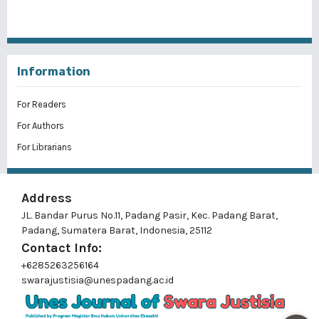
Information
For Readers
For Authors
For Librarians
Address
JL. Bandar Purus No.11, Padang Pasir, Kec. Padang Barat,
Padang, Sumatera Barat, Indonesia, 25112
Contact Info:
+6285263256164
swarajustisia@unespadang.ac.id