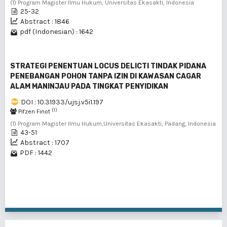
(1) Program Magister Ilmu Hukum, Universitas Ekasakti, Indonesia
25-32
Abstract : 1846
pdf (Indonesian) : 1642
STRATEGI PENENTUAN LOCUS DELICTI TINDAK PIDANA
PENEBANGAN POHON TANPA IZIN DI KAWASAN CAGAR
ALAM MANINJAU PADA TINGKAT PENYIDIKAN
DOI : 10.31933/ujsj.v5i1.197
(1)
Pifzen Finot
(1) Program Magister Ilmu Hukum,Universitas Ekasakti, Padang, Indonesia
43-51
Abstract : 1707
PDF : 1442
1 - 8 of 8 items