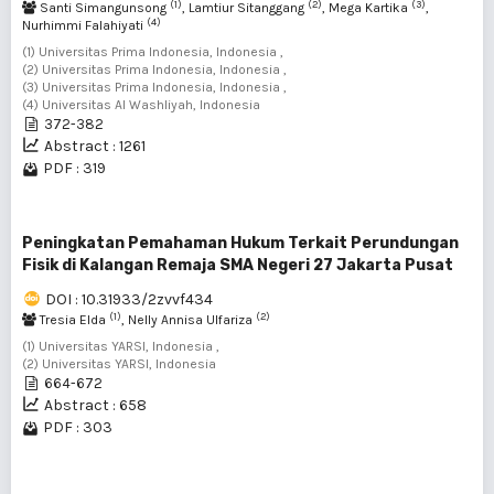
(1)
(2)
(3)
Santi Simangunsong
, Lamtiur Sitanggang
, Mega Kartika
,
(4)
Nurhimmi Falahiyati
(1) Universitas Prima Indonesia, Indonesia ,
(2) Universitas Prima Indonesia, Indonesia ,
(3) Universitas Prima Indonesia, Indonesia ,
(4) Universitas Al Washliyah, Indonesia
372-382
Abstract : 1261
PDF : 319
Peningkatan Pemahaman Hukum Terkait Perundungan
Fisik di Kalangan Remaja SMA Negeri 27 Jakarta Pusat
DOI : 10.31933/2zvvf434
(1)
(2)
Tresia Elda
, Nelly Annisa Ulfariza
(1) Universitas YARSI, Indonesia ,
(2) Universitas YARSI, Indonesia
664-672
Abstract : 658
PDF : 303