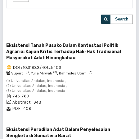
Search
Eksistensi Tanah Pusako Dalam Kontestasi Politik
Agraria: Kajian Kritis Terhadap Hak-Hak Tradisional
Masyarakat Adat Minangkabau
DOI : 10.31933/40tzk403
(1)
(2)
(3)
Supardi
, Yulia Mirwati
, Rahmides Utami
(1) Universitas Andalas, Indonesia ,
(2) Universitas Andalas, Indonesia ,
(3) Universitas Andalas, Indonesia
746-763
Abstract : 943
PDF : 408
Eksistensi Peradilan Adat Dalam Penyelesaian
Sengketa di Sumatera Barat