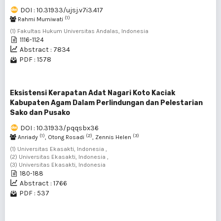
DOI : 10.31933/ujsj.v7i3.417
(1)
Rahmi Murniwati
(1) Fakultas Hukum Universitas Andalas, Indonesia
1116-1124
Abstract : 7834
PDF : 1578
Eksistensi Kerapatan Adat Nagari Koto Kaciak
Kabupaten Agam Dalam Perlindungan dan Pelestarian
Sako dan Pusako
DOI : 10.31933/pqqsbx36
(1)
(2)
(3)
Anriady
, Otong Rosadi
, Zennis Helen
(1) Universitas Ekasakti, Indonesia ,
(2) Universitas Ekasakti, Indonesia ,
(3) Universitas Ekasakti, Indonesia
180-188
Abstract : 1766
PDF : 537