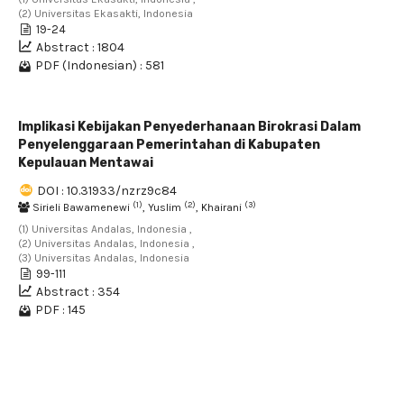
(2) Universitas Ekasakti, Indonesia
19-24
Abstract : 1804
PDF (Indonesian) : 581
Implikasi Kebijakan Penyederhanaan Birokrasi Dalam
Penyelenggaraan Pemerintahan di Kabupaten
Kepulauan Mentawai
DOI : 10.31933/nzrz9c84
(1)
(2)
(3)
Sirieli Bawamenewi
, Yuslim
, Khairani
(1) Universitas Andalas, Indonesia ,
(2) Universitas Andalas, Indonesia ,
(3) Universitas Andalas, Indonesia
99-111
Abstract : 354
PDF : 145
61 - 70 of 96 items