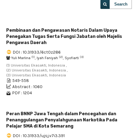
Search
Pembinaan dan Pengawasan Notaris Dalam Upaya
Penegakan Tugas Serta Fungsi Jabatan oleh Majelis
Pengawas Daerah
DOI : 10.31933/6ct0z286
(1)
(2)
(3)
Yuli Marlina
, Iyah Faniyah
, Syofiarti
(1) Universitas Ekasakti, Indonesia ,
(2) Universitas Ekasakti, Indonesia ,
(3) Universitas Ekasakti, Indonesia
549-558
Abstract : 1060
PDF : 1204
Peran BNNP Jawa Tengah dalam Pencegahan dan
Penanggulangan Penyalahgunaan Narkotika Pada
Pelajar SMA di Kota Semarang
DOI : 10.31933/ujsj.v7i3.391