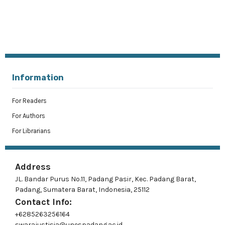
Information
For Readers
For Authors
For Librarians
Address
JL. Bandar Purus No.11, Padang Pasir, Kec. Padang Barat,
Padang, Sumatera Barat, Indonesia, 25112
Contact Info:
+6285263256164
swarajustisia@unespadang.ac.id