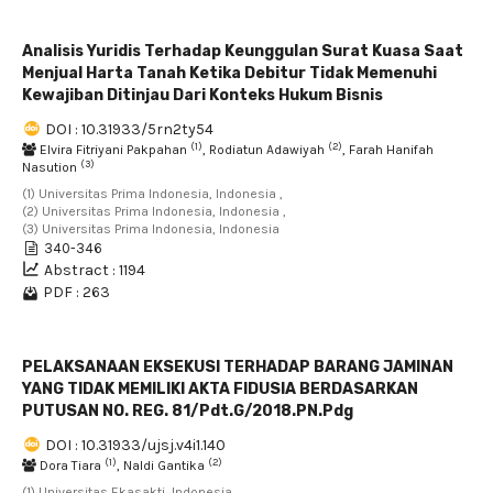
Analisis Yuridis Terhadap Keunggulan Surat Kuasa Saat
Menjual Harta Tanah Ketika Debitur Tidak Memenuhi
Kewajiban Ditinjau Dari Konteks Hukum Bisnis
DOI : 10.31933/5rn2ty54
(1)
(2)
Elvira Fitriyani Pakpahan
, Rodiatun Adawiyah
, Farah Hanifah
(3)
Nasution
(1) Universitas Prima Indonesia, Indonesia ,
(2) Universitas Prima Indonesia, Indonesia ,
(3) Universitas Prima Indonesia, Indonesia
340-346
Abstract : 1194
PDF : 263
PELAKSANAAN EKSEKUSI TERHADAP BARANG JAMINAN
YANG TIDAK MEMILIKI AKTA FIDUSIA BERDASARKAN
PUTUSAN NO. REG. 81/Pdt.G/2018.PN.Pdg
DOI : 10.31933/ujsj.v4i1.140
(1)
(2)
Dora Tiara
, Naldi Gantika
(1) Universitas Ekasakti, Indonesia ,