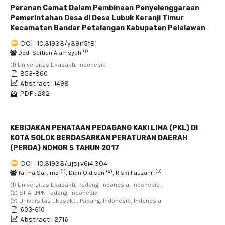
Peranan Camat Dalam Pembinaan Penyelenggaraan
Pemerintahan Desa di Desa Lubuk Keranji Timur
Kecamatan Bandar Petalangan Kabupaten Pelalawan
DOI : 10.31933/y39n5f81
(1)
Dodi Saftian Alamsyah
(1) Universitas Ekasakti, Indonesia
853-860
Abstract : 1498
PDF : 292
KEBIJAKAN PENATAAN PEDAGANG KAKI LIMA (PKL) DI
KOTA SOLOK BERDASARKAN PERATURAN DAERAH
(PERDA) NOMOR 5 TAHUN 2017
DOI : 10.31933/ujsj.v6i4.304
(1)
(2)
(3)
Tarma Sartima
, Dian Oldisan
, Riski Fauzanil
(1) Universitas Ekasakti, Padang, Indonesia, Indonesia ,
(2) STIA-LPPN Padang, Indonesia ,
(3) Universitas Ekasakti, Padang, Indonesia, Indonesia
603-610
Abstract : 2716