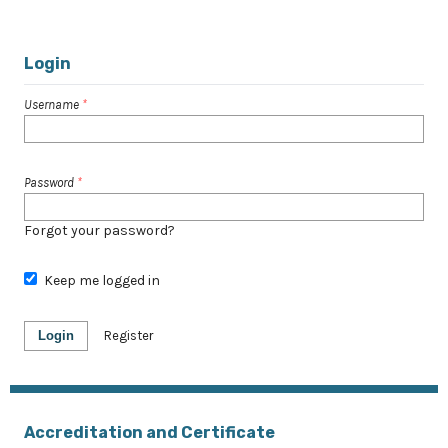
<<
<
1
2
3
4
5
6
7
8
9
10
>
>>
Login
Username
*
Password
*
Forgot your password?
Keep me logged in
Login
Register
Accreditation and Certificate