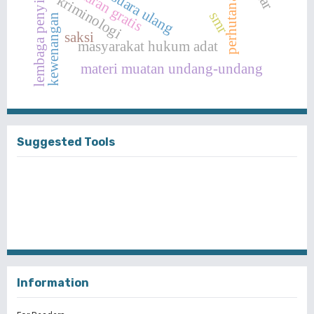
perhutanan sosial
lembaga penyiaran
siaran gratis
kriminologi
smr
kewenangan
saksi
masyarakat hukum adat
materi muatan undang-undang
Suggested Tools
Information