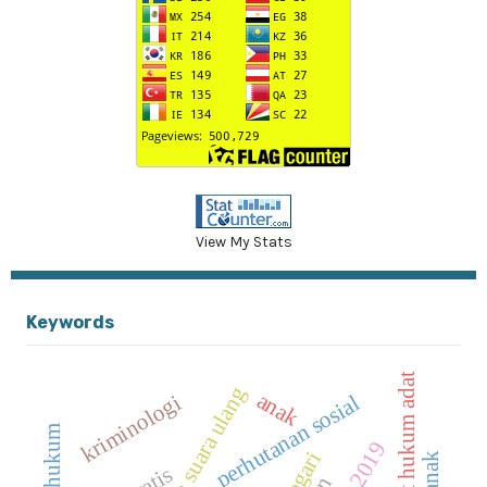
View My Stats
Keywords
masyarakat hukum adat
pemungutan suara ulang
anak
kriminologi
perhutanan sosial