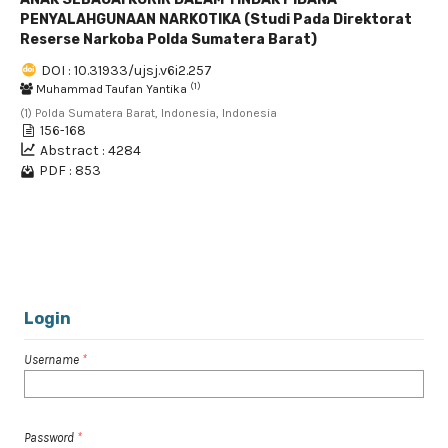
PENYALAHGUNAAN NARKOTIKA (Studi Pada Direktorat
Reserse Narkoba Polda Sumatera Barat)
DOI : 10.31933/ujsj.v6i2.257
(1)
Muhammad Taufan Yantika
(1) Polda Sumatera Barat, Indonesia, Indonesia
156-168
Abstract : 4284
PDF : 853
1 - 4 of 4 items
Login
Username
*
Password
*