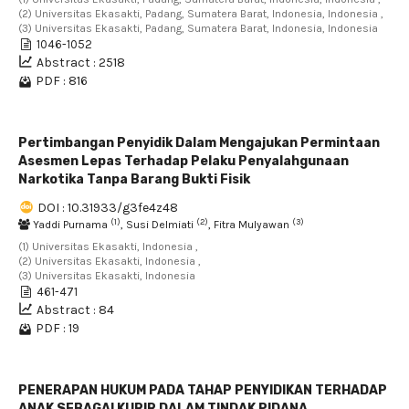
(2) Universitas Ekasakti, Padang, Sumatera Barat, Indonesia, Indonesia ,
(3) Universitas Ekasakti, Padang, Sumatera Barat, Indonesia, Indonesia
1046-1052
Abstract : 2518
PDF : 816
Pertimbangan Penyidik Dalam Mengajukan Permintaan
Asesmen Lepas Terhadap Pelaku Penyalahgunaan
Narkotika Tanpa Barang Bukti Fisik
DOI : 10.31933/g3fe4z48
(1)
(2)
(3)
Yaddi Purnama
, Susi Delmiati
, Fitra Mulyawan
(1) Universitas Ekasakti, Indonesia ,
(2) Universitas Ekasakti, Indonesia ,
(3) Universitas Ekasakti, Indonesia
461-471
Abstract : 84
PDF : 19
PENERAPAN HUKUM PADA TAHAP PENYIDIKAN TERHADAP
ANAK SEBAGAI KURIR DALAM TINDAK PIDANA