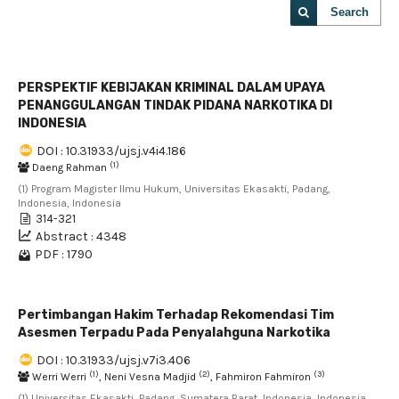
Search
PERSPEKTIF KEBIJAKAN KRIMINAL DALAM UPAYA
PENANGGULANGAN TINDAK PIDANA NARKOTIKA DI
INDONESIA
DOI : 10.31933/ujsj.v4i4.186
(1)
Daeng Rahman
(1) Program Magister Ilmu Hukum, Universitas Ekasakti, Padang,
Indonesia, Indonesia
314-321
Abstract : 4348
PDF : 1790
Pertimbangan Hakim Terhadap Rekomendasi Tim
Asesmen Terpadu Pada Penyalahguna Narkotika
DOI : 10.31933/ujsj.v7i3.406
(1)
(2)
(3)
Werri Werri
, Neni Vesna Madjid
, Fahmiron Fahmiron
(1) Universitas Ekasakti, Padang, Sumatera Barat, Indonesia, Indonesia ,