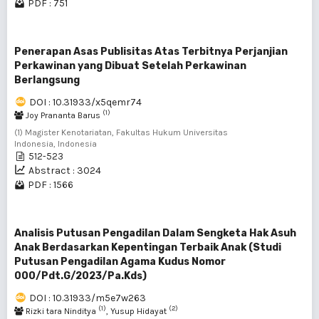
PDF : 751
Penerapan Asas Publisitas Atas Terbitnya Perjanjian
Perkawinan yang Dibuat Setelah Perkawinan
Berlangsung
DOI : 10.31933/x5qemr74
(1)
Joy Prananta Barus
(1) Magister Kenotariatan, Fakultas Hukum Universitas
Indonesia, Indonesia
512-523
Abstract : 3024
PDF : 1566
Analisis Putusan Pengadilan Dalam Sengketa Hak Asuh
Anak Berdasarkan Kepentingan Terbaik Anak (Studi
Putusan Pengadilan Agama Kudus Nomor
000/Pdt.G/2023/Pa.Kds)
DOI : 10.31933/m5e7w263
(1)
(2)
Rizki tara Ninditya
, Yusup Hidayat