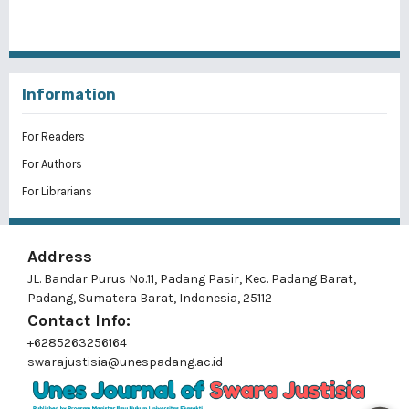
Information
For Readers
For Authors
For Librarians
Address
JL. Bandar Purus No.11, Padang Pasir, Kec. Padang Barat,
Padang, Sumatera Barat, Indonesia, 25112
Contact Info:
+6285263256164
swarajustisia@unespadang.ac.id