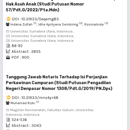
Hak Asuh Anak (Studi Putusan Nomor
57/Pdt.G/2022/Pta.Mdn)
DOI : 10.31933/5eqemg83
(1)
(2)
(3)
Indana Zulfah
, Idha Aprilyana Sembiring
, Rosmalinda
(1) Universitas Sumatera Utara, Indonesia ,
(2) Universitas Sumatera Utara, Indonesia ,
(3) Universitas Sumatera Utara, Indonesia
86-92
Abstract : 2655
PDF : 900
Tanggung Jawab Notaris Terhadap Isi Perjanjian
Perkawinan Campuran (Studi Putusan Pengadilan
Negeri Denpasar Nomor 1308/Pdt.G/2019/PN.Dps)
DOI : 10.31933/mnz4yr48
(1)
Muhamad Rizki
(1) Magister Kenotariatan, Fakultas Hukum, Universitas
Indonesia, Indonesia
524-536
Abstract : 3043