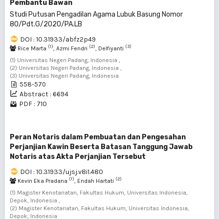
Pembantu Bawan
Studi Putusan Pengadilan Agama Lubuk Basung Nomor
80/Pdt.G/2020/PA.LB
DOI : 10.31933/abfz2p49
(1)
(2)
(3)
Rice Marta
, Azmi Fendri
, Delfiyanti
(1) Universitas Negeri Padang, Indonesia ,
(2) Universitas Negeri Padang, Indonesia ,
(3) Universitas Negeri Padang, Indonesia
558-570
Abstract : 6694
PDF : 710
Peran Notaris dalam Pembuatan dan Pengesahan
Perjanjian Kawin Beserta Batasan Tanggung Jawab
Notaris atas Akta Perjanjian Tersebut
DOI : 10.31933/ujsj.v8i1.480
(1)
(2)
Kevin Eka Pradana
, Endah Hartati
(1) Magister Kenotariatan, Fakultas Hukum, Universitas Indonesia,
Depok, Indonesia ,
(2) Magister Kenotariatan, Fakultas Hukum, Universitas Indonesia,
Depok, Indonesia