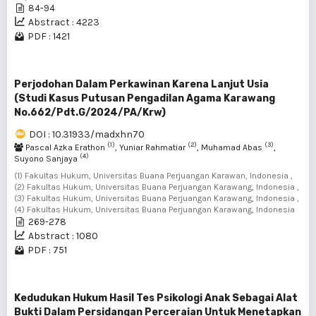
84-94
Abstract : 4223
PDF : 1421
Perjodohan Dalam Perkawinan Karena Lanjut Usia
(Studi Kasus Putusan Pengadilan Agama Karawang
No.662/Pdt.G/2024/PA/Krw)
DOI : 10.31933/madxhn70
(1)
(2)
(3)
Pascal Azka Erathon
, Yuniar Rahmatiar
, Muhamad Abas
,
(4)
Suyono Sanjaya
(1) Fakultas Hukum, Universitas Buana Perjuangan Karawan, Indonesia ,
(2) Fakultas Hukum, Universitas Buana Perjuangan Karawang, Indonesia ,
(3) Fakultas Hukum, Universitas Buana Perjuangan Karawang, Indonesia ,
(4) Fakultas Hukum, Universitas Buana Perjuangan Karawang, Indonesia
269-278
Abstract : 1080
PDF : 751
Kedudukan Hukum Hasil Tes Psikologi Anak Sebagai Alat
Bukti Dalam Persidangan Perceraian Untuk Menetapkan