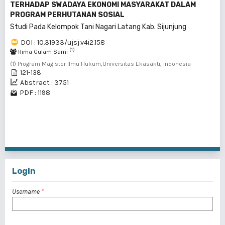
TERHADAP SWADAYA EKONOMI MASYARAKAT DALAM
PROGRAM PERHUTANAN SOSIAL
Studi Pada Kelompok Tani Nagari Latang Kab. Sijunjung
DOI : 10.31933/ujsj.v4i2.158
(1)
Rima Gulam Sami
(1) Program Magister Ilmu Hukum,Universitas Ekasakti, Indonesia
121-138
Abstract : 3751
PDF : 1198
1 - 2 of 2 items
Login
Username
*