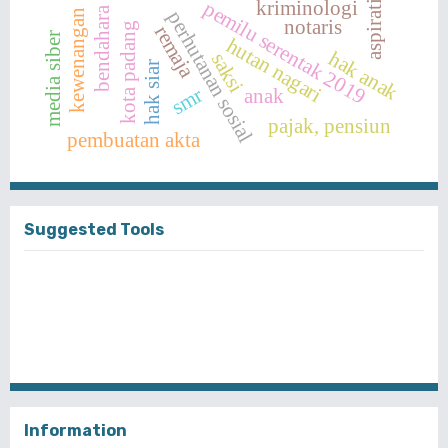
aspiratif
kriminologi
pemilu serentak 2019
bendahara
perhutanan sosial
kewenangan
notaris
kota padang
remaja
media siber
hutan nagari
hak anak
saksi
hak siar
smr
anak
pajak, pensiun
pembuatan akta
Suggested Tools
Information