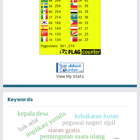
View My Stats
Keywords
implikasi yuridis
kepala desa
kebakaran hutan
hak adat
pegawai negeri sipil
siaran gratis
pemungutan suara ulang