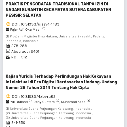
PRAKTIK PENGOBATAN TRADISIONAL TANPA IZIN DI
NAGARI SURANTIH KECAMATAN SUTERA KABUPATEN
PESISIR SELATAN
DOI : 10.31933/ujsj.v4i4.183
(1)
Fajar Adil Oka Masri
(1) Program Magister Ilmu Hukum, Universitas Ekasakti, Padang,
Indonesia, Indonesia
278-288
Abstract : 3401
PDF : 912
Kajian Yuridis Terhadap Perlindungan Hak Kekayaan
Intelektual di Era Digital Berdasarkan Undang-Undang
Nomor 28 Tahun 2014 Tentang Hak Cipta
DOI : 10.31933/4xbvra82
(1)
(2)
(3)
Yuli Yulianti
, Deny Guntara
, Muhamad Abas
(1) Universitas Buana Perjuangan Karawang, Indonesia ,
(2) Universitas Buana Perjuangan Karawang, Indonesia ,
(3) Universitas Buana Perjuangan Karawang, Indonesia
341-350