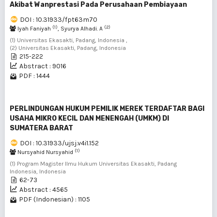
Akibat Wanprestasi Pada Perusahaan Pembiayaan
DOI : 10.31933/fpt63m70
(1)
(2)
Iyah Faniyah
, Syurya Alhadi. A
(1) Universitas Ekasakti, Padang, Indonesia ,
(2) Universitas Ekasakti, Padang, Indonesia
215-222
Abstract : 9016
PDF : 1444
PERLINDUNGAN HUKUM PEMILIK MEREK TERDAFTAR BAGI
USAHA MIKRO KECIL DAN MENENGAH (UMKM) DI
SUMATERA BARAT
DOI : 10.31933/ujsj.v4i1.152
(1)
Nursyahid Nursyahid
(1) Program Magister Ilmu Hukum Universitas Ekasakti, Padang
Indonesia, Indonesia
62-73
Abstract : 4565
PDF (Indonesian) : 1105