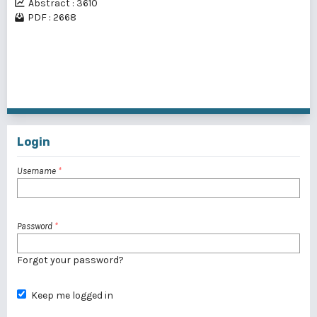
Abstract : 3610
PDF : 2668
1 - 10 of 108 items
1
2
3
4
5
6
7
8
9
10
11
>
>>
Login
Username
*
Password
*
Forgot your password?
Keep me logged in