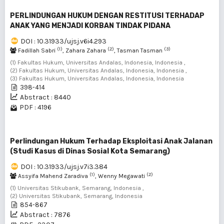
PERLINDUNGAN HUKUM DENGAN RESTITUSI TERHADAP
ANAK YANG MENJADI KORBAN TINDAK PIDANA
DOI : 10.31933/ujsj.v6i4.293
(1)
(2)
(3)
Fadillah Sabri
, Zahara Zahara
, Tasman Tasman
(1) Fakultas Hukum, Universitas Andalas, Indonesia, Indonesia ,
(2) Fakultas Hukum, Universitas Andalas, Indonesia, Indonesia ,
(3) Fakultas Hukum, Universitas Andalas, Indonesia, Indonesia
398-414
Abstract : 8440
PDF : 4196
Perlindungan Hukum Terhadap Eksploitasi Anak Jalanan
(Studi Kasus di Dinas Sosial Kota Semarang)
DOI : 10.31933/ujsj.v7i3.384
(1)
(2)
Assyifa Mahend Zaradiva
, Wenny Megawati
(1) Universitas Stikubank, Semarang, Indonesia ,
(2) Universitas Stikubank, Semarang, Indonesia
854-867
Abstract : 7876