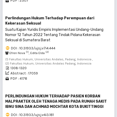
PDF : 2307
Perlindungan Hukum Terhadap Perempuan dari
Kekerasan Seksual
Suatu Kajian Yuridis Empiris Implementasi Undang-Undang
Nomor 12 Tahun 2022 Tentang Tindak Pidana Kekerasan
Seksual di Sumatera Barat
DOI : 10.31933/ujsj.v7i4.444
(1)
(2)
Efren Nova
, Edita Elda
(1) Fakultas Hukum, Universitas Andalas, Padang, Indonesia ,
(2) Fakultas Hukum, Universitas Andalas Padang, Indonesia
1308-1320
Abstract : 17059
PDF : 4178
PERLINDUNGAN HUKUM TERHADAP PASIEN KORBAN
MALPRAKTEK OLEH TENAGA MEDIS PADA RUMAH SAKIT
IBNU SINA DAN ACHMAD MOCHTAR KOTA BUKITTINGGI
DOI : 10.31933/ujsj.v4i3.181