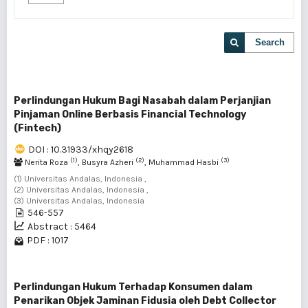
Search
Perlindungan Hukum Bagi Nasabah dalam Perjanjian
Pinjaman Online Berbasis Financial Technology
(Fintech)
DOI : 10.31933/xhqy2618
(1)
(2)
(3)
Nerita Roza
, Busyra Azheri
, Muhammad Hasbi
(1) Universitas Andalas, Indonesia ,
(2) Universitas Andalas, Indonesia ,
(3) Universitas Andalas, Indonesia
546-557
Abstract : 5464
PDF : 1017
Perlindungan Hukum Terhadap Konsumen dalam
Penarikan Objek Jaminan Fidusia oleh Debt Collector