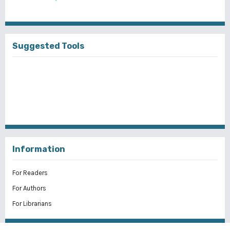
Suggested Tools
Information
For Readers
For Authors
For Librarians