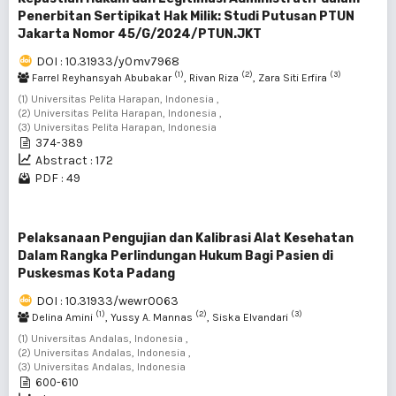
Penerbitan Sertipikat Hak Milik: Studi Putusan PTUN
Jakarta Nomor 45/G/2024/PTUN.JKT
DOI : 10.31933/y0mv7968
(1)
(2)
(3)
Farrel Reyhansyah Abubakar
, Rivan Riza
, Zara Siti Erfira
(1) Universitas Pelita Harapan, Indonesia ,
(2) Universitas Pelita Harapan, Indonesia ,
(3) Universitas Pelita Harapan, Indonesia
374-389
Abstract : 172
PDF : 49
Pelaksanaan Pengujian dan Kalibrasi Alat Kesehatan
Dalam Rangka Perlindungan Hukum Bagi Pasien di
Puskesmas Kota Padang
DOI : 10.31933/wewr0063
(1)
(2)
(3)
Delina Amini
, Yussy A. Mannas
, Siska Elvandari
(1) Universitas Andalas, Indonesia ,
(2) Universitas Andalas, Indonesia ,
(3) Universitas Andalas, Indonesia
600-610