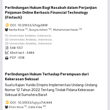
Perlindungan Hukum Bagi Nasabah dalam Perjanjian
Pinjaman Online Berbasis Financial Technology
(Fintech)
DOI : 10.31933/xhqy2618
(1)
(2)
(3)
Nerita Roza
, Busyra Azheri
, Muhammad Hasbi
(1) Universitas Andalas, Indonesia ,
(2) Universitas Andalas, Indonesia ,
(3) Universitas Andalas, Indonesia
546-557
Abstract : 5464
PDF : 1016
Perlindungan Hukum Terhadap Perempuan dari
Kekerasan Seksual
Suatu Kajian Yuridis Empiris Implementasi Undang-Undang
Nomor 12 Tahun 2022 Tentang Tindak Pidana Kekerasan
Seksual di Sumatera Barat
DOI : 10.31933/ujsj.v7i4.444
(1)
(2)
Efren Nova
, Edita Elda