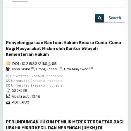
Search
Penyelenggaraan Bantuan Hukum Secara Cuma-Cuma
Bagi Masyarakat Miskin oleh Kantor Wilayah
Kementerian Hukum
DOI : 10.31933/21k9gz68
(1)
(2)
(3)
Diana Siska
, Otong Rosadi
, Fitra Mulyawan
(1) Universitas Ekasakti, Indonesia ,
(2) Universitas Ekasakti, Indonesia ,
(3) Universitas Ekasakti, Indonesia
520-528
Abstract : 1348
PDF : 689
PERLINDUNGAN HUKUM PEMILIK MEREK TERDAFTAR BAGI
USAHA MIKRO KECIL DAN MENENGAH (UMKM) DI