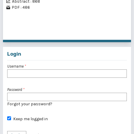
Abstract : 868
PDF : 486
1 - 10 of 101 items
1
2
3
4
5
6
7
8
9
10
11
>
>>
Login
Username
*
Password
*
Forgot your password?
Keep me logged in