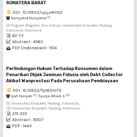
SUMATERA BARAT
DOI : 10.31933/ujsj.v4i1.152
(1)
Nursyahid Nursyahid
(1) Program Magister Ilmu Hukum Universitas Ekasakti, Padang
Indonesia, Indonesia
62-73
Abstract : 4563
PDF (Indonesian) : 1104
Perlindungan Hukum Terhadap Konsumen dalam
Penarikan Objek Jaminan Fidusia oleh Debt Collector
Akibat Wanprestasi Pada Perusahaan Pembiayaan
DOI : 10.31933/fpt63m70
(1)
(2)
Iyah Faniyah
, Syurya Alhadi. A
(1) Universitas Ekasakti, Padang, Indonesia ,
(2) Universitas Ekasakti, Padang, Indonesia
215-222
Abstract : 9007
PDF : 1443