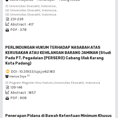
(1) Universitas Ekasakti, Indonesia ,
(2) Universitas Ekasakti, Indonesia ,
(3) Universitas Ekasakti, Indonesia
231-239
Abstract : 417
PDF : 378
PERLINDUNGAN HUKUM TERHADAP NASABAH ATAS
KERUSAKAN ATAU KEHILANGAN BARANG JAMINAN (Studi
Pada PT. Pegadaian (PERSERO) Cabang Ulak Karang
Kota Padang)
DOI : 10.31933/ujsj.v4i2.160
(1)
Harisa Diya
(1) Program Magister Ilmu Hukum,Universitas Ekasakti, Indonesia
139-146
Abstract : 1657
PDF : 908
Penerapan Pidana di Bawah Ketentuan Minimum Khusus