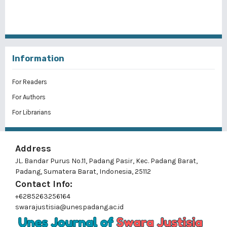
Information
For Readers
For Authors
For Librarians
Address
JL. Bandar Purus No.11, Padang Pasir, Kec. Padang Barat,
Padang, Sumatera Barat, Indonesia, 25112
Contact Info:
+6285263256164
swarajustisia@unespadang.ac.id