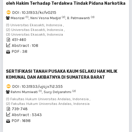
oleh Hakim Terhadap Terdakwa Tindak Pidana Narkotika
DOI : 10.31933/kcfv0215
(1)
(2)
(3)
Masrizal
, Neni Vesna Madjid
, B. Patmawanti
(1) Universitas Ekasakti, Indonesia ,
(2) Universitas Ekasakti, Indonesia ,
(3) Universitas Ekasakti, Indonesia
451-460
Abstract : 108
PDF : 38
SERTIFIKASI TANAH PUSAKA KAUM SELAKU HAK MILIK
KOMUNAL DAN AKIBATNYA DI SUMATERA BARAT
DOI : 10.31933/ujsj.v7i2.355
(1)
(2)
Rahmi Murniwati
, Sucy Delyarahmi
(1) Fakultas Hukum Universitas Andalas, Indonesia ,
(2) Fakultas Hukum Universitas Andalas, Indonesia
739-748
Abstract : 5343
PDF : 1698