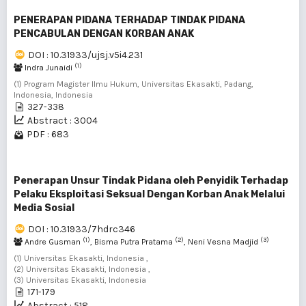
PENERAPAN PIDANA TERHADAP TINDAK PIDANA
PENCABULAN DENGAN KORBAN ANAK
DOI : 10.31933/ujsj.v5i4.231
(1)
Indra Junaidi
(1) Program Magister Ilmu Hukum, Universitas Ekasakti, Padang,
Indonesia, Indonesia
327-338
Abstract : 3004
PDF : 683
Penerapan Unsur Tindak Pidana oleh Penyidik Terhadap
Pelaku Eksploitasi Seksual Dengan Korban Anak Melalui
Media Sosial
DOI : 10.31933/7hdrc346
(1)
(2)
(3)
Andre Gusman
, Bisma Putra Pratama
, Neni Vesna Madjid
(1) Universitas Ekasakti, Indonesia ,
(2) Universitas Ekasakti, Indonesia ,
(3) Universitas Ekasakti, Indonesia
171-179
Abstract : 518