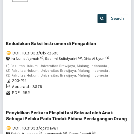
Search
Kedudukan Saksi Instrumen di Pengadilan
DOI : 10.31933/8fxk3695
(1)
(2)
(3)
Ira Nur Istiqomah
, Rachmi Sulistyarini
, Dhia Al Uyun
(1) Fakultas Hukum, Universitas Brawijaya, Malang, Indonesia ,
(2) Fakultas Hukum, Universitas Brawijaya, Malang, Indonesia ,
(3) Fakultas Hukum, Universitas Brawijaya, Malang, Indonesia
203-214
Abstract : 3579
PDF : 582
Penyidikan Perkara Eksploitasi Seksual oleh Anak
Sebagai Pelaku Pada Tindak Pidana Perdagangan Orang
DOI : 10.31933/qcr0av81
(1)
(2)
(3)
Satria Mulyanda
, Ismansyah
, Otong Rosadi