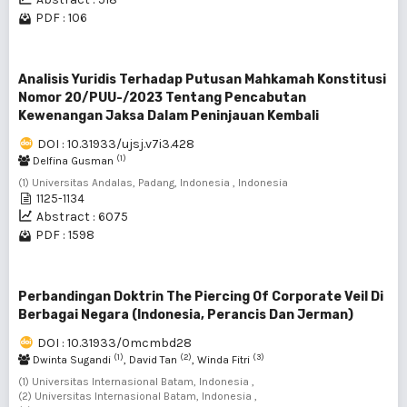
PDF : 106
Analisis Yuridis Terhadap Putusan Mahkamah Konstitusi
Nomor 20/PUU-/2023 Tentang Pencabutan
Kewenangan Jaksa Dalam Peninjauan Kembali
DOI : 10.31933/ujsj.v7i3.428
(1)
Delfina Gusman
(1) Universitas Andalas, Padang, Indonesia , Indonesia
1125-1134
Abstract : 6075
PDF : 1598
Perbandingan Doktrin The Piercing Of Corporate Veil Di
Berbagai Negara (Indonesia, Perancis Dan Jerman)
DOI : 10.31933/0mcmbd28
(1)
(2)
(3)
Dwinta Sugandi
, David Tan
, Winda Fitri
(1) Universitas Internasional Batam, Indonesia ,
(2) Universitas Internasional Batam, Indonesia ,