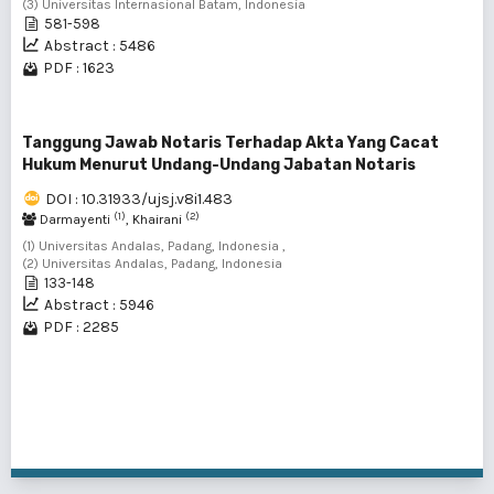
(3) Universitas Internasional Batam, Indonesia
581-598
Abstract : 5486
PDF : 1623
Tanggung Jawab Notaris Terhadap Akta Yang Cacat
Hukum Menurut Undang-Undang Jabatan Notaris
DOI : 10.31933/ujsj.v8i1.483
(1)
(2)
Darmayenti
, Khairani
(1) Universitas Andalas, Padang, Indonesia ,
(2) Universitas Andalas, Padang, Indonesia
133-148
Abstract : 5946
PDF : 2285
91 - 100 of 108 items
<<
<
3
4
5
6
7
8
9
10
11
>
>>