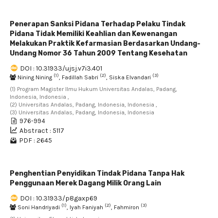
Penerapan Sanksi Pidana Terhadap Pelaku Tindak
Pidana Tidak Memiliki Keahlian dan Kewenangan
Melakukan Praktik Kefarmasian Berdasarkan Undang-
Undang Nomor 36 Tahun 2009 Tentang Kesehatan
DOI : 10.31933/ujsj.v7i3.401
(1)
(2)
(3)
Nining Nining
, Fadillah Sabri
, Siska Elvandari
(1) Program Magister Ilmu Hukum Universitas Andalas, Padang,
Indonesia, Indonesia ,
(2) Universitas Andalas, Padang, Indonesia, Indonesia ,
(3) Universitas Andalas, Padang, Indonesia, Indonesia
976-994
Abstract : 5117
PDF : 2645
Penghentian Penyidikan Tindak Pidana Tanpa Hak
Penggunaan Merek Dagang Milik Orang Lain
DOI : 10.31933/p8gaxp69
(1)
(2)
(3)
Soni Handriyadi
, Iyah Faniyah
, Fahmiron