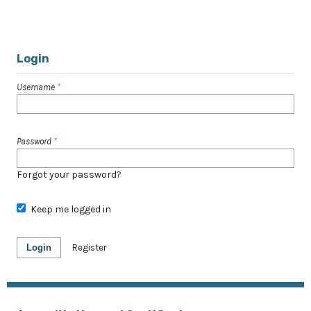
1 - 10 of 153 items
1
2
3
4
5
6
7
8
9
10
11
12
13
14
15
>
>>
Login
Username
*
Password
*
Forgot your password?
Keep me logged in
Login
Register