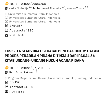
DOI : 10.31933/vvac6r50
(1)
(2)
(3)
Nadia Nurhalija
, Mohammad Ekaputra
, Wessy Trisna
(1) Universitas Sumatera Utara, Indonesia ,
(2) Universitas Sumatera Utara, Indonesia ,
(3) Universitas Sumatera Utara, Indonesia
279-287
Abstract : 4335
PDF : 1214
EKSISTENSI ADVOKAT SEBAGAI PENEGAK HUKUM DALAM
PROSES PERADILAN PIDANA DITINJAU DARI PASAL 56
KITAB UNDANG-UNDANG HUKUM ACARA PIDANA
DOI : 10.31933/ujsj.v5i1.203
(1)
Alam Suryo Laksono
(1) Program Magister Ilmu Hukum,Universitas Ekasakti, Padang, Indonesia
88-102
Abstract : 4006
PDF : 1658